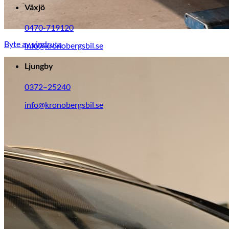
Växjö
0470-719120
Byte av vindruta
info@kronobergsbil.se
Ljungby
0372–25240
info@kronobergsbil.se