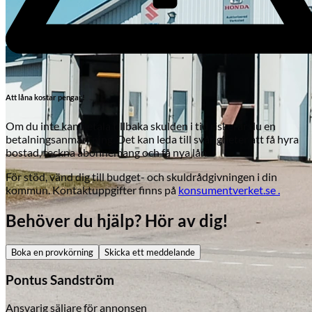
Att låna kostar pengar!
Om du inte kan betala tillbaka skulden i tid riskerar du en
betalningsanmärkning. Det kan leda till svårigheter att få hyra
bostad, teckna abonnemang och få nya lån.
För stöd, vänd dig till budget- och skuldrådgivningen i din
kommun. Kontaktuppgifter finns på
konsumentverket.se .
Behöver du hjälp? Hör av dig!
Boka en provkörning
Skicka ett meddelande
Skadeverkstad
Pontus Sandström
Ansvarig säljare för annonsen