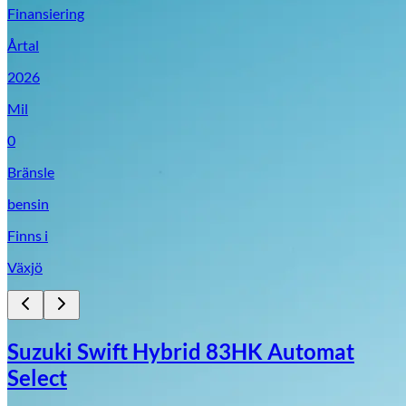
Finansiering
Årtal
2026
Mil
0
Bränsle
bensin
Finns i
Växjö
Suzuki Swift Hybrid 83HK Automat
Select