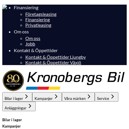
Finansiering
Företagsleasing
Finansiering
Privatleasing
Om oss
Om oss
Jobb
Kontakt & Öppettider
Kontakt & Öppettider Ljungby
Kontakt & Öppettider Växjö
Bilar i lager
Kampanjer
Våra märken
Service
Anläggningar
Bilar i lager
Kampanjer