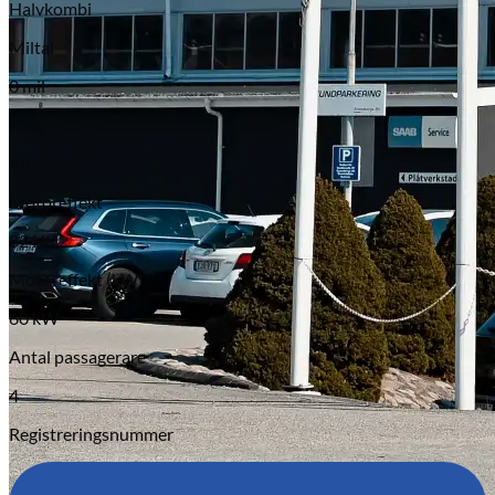
Halvkombi
Miltal
0 mil
Färg
Vit
Motoreffekt
82 HK
Motoreffekt (kW)
60 kW
Antal passagerare
4
Registreringsnummer