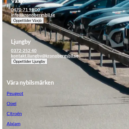
Växjö
Tillbehör & reservdelar
0470-71 91 00
info@kronobergsbil.se
Öppettider
Växjö
Leapmotor
Ljungby
0372-252 40
kontakt.ljungby@kronobergsbil.se
Öppettider
Ljungby
Våra nybilsmärken
Peugeot
Opel
Citroën
Aixiam