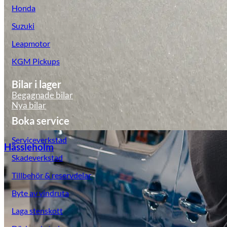
Honda
Suzuki
Leapmotor
KGM Pickups
Bilar i lager
Begagnade bilar
Nya bilar
Boka service
Serviceverkstad
Hässleholm
Skadeverkstad
Tillbehör & reservdelar
Byte av vindruta
Laga stenskott