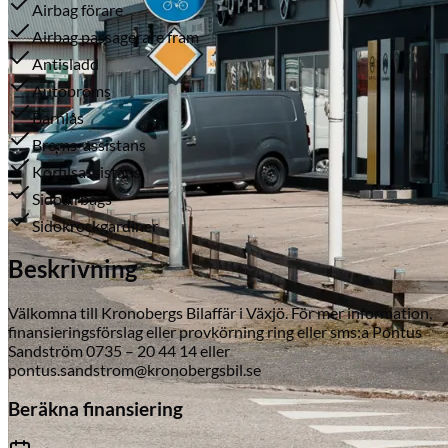
Airbag förare
Airbag passagerare fram
Antisladd
Autobroms
Barnlås
Broms-assistans
Körfilsassistans
Sidoairbags
Serviceverkstad
Sidokrockgardiner
Beskrivning
Välkomna till Kronobergs Bilaffär i Växjö. För mer information,
finansieringsförslag eller provkörning ring eller sms:a Pontus
Sandström 0735 – 20 44 14 eller
pontus.sandstrom@kronobergsbil.se
Beräkna finansiering