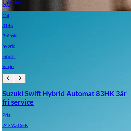
Laholm
2024
Mil
3145
Bränsle
hybrid
Finns i
Växjö
Suzuki Swift Hybrid Automat 83HK 3år
fri service
Pris
249 900
SEK