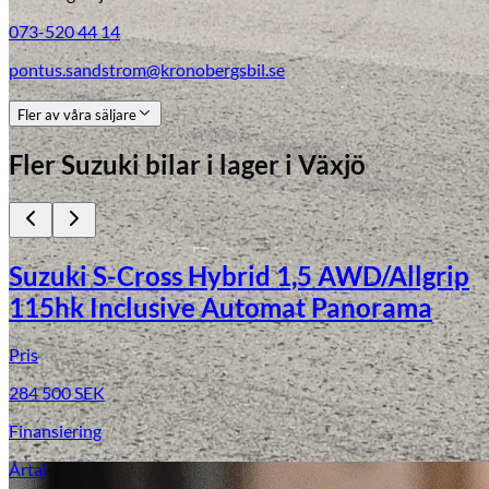
073-520 44 14
pontus.sandstrom@kronobergsbil.se
Fler av våra säljare
Fler
Suzuki
bilar i lager
i Växjö
Suzuki S-Cross Hybrid 1,5 AWD/Allgrip
115hk Inclusive Automat Panorama
Pris
284 500
SEK
Finansiering
Årtal