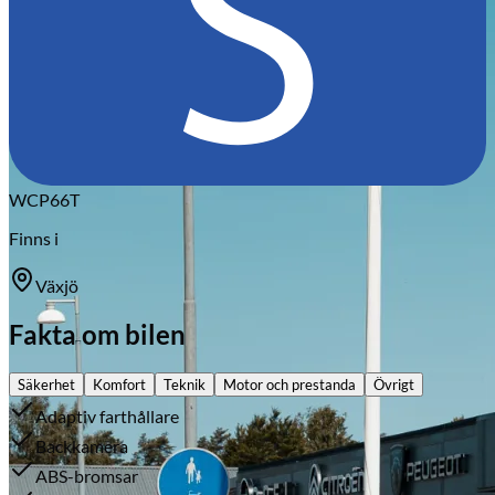
Citroën
WCP66T
Finns i
Växjö
Fakta om bilen
Säkerhet
Komfort
Teknik
Motor och prestanda
Övrigt
Adaptiv farthållare
Backkamera
ABS-bromsar