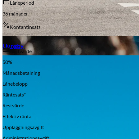
Låneperiod
36
månader
Kontantinsats
20
%
Aixiam
Ljungby
Restvärde
50
%
Månadsbetalning
Lånebelopp
Räntesats*
Restvärde
Effektiv ränta
Uppläggningsavgift
Honda
Administrationsavgift