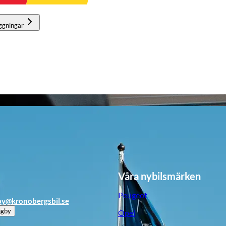
ggningar
Våra nybilsmärken
Peugeot
by@kronobergsbil.se
ngby
Opel