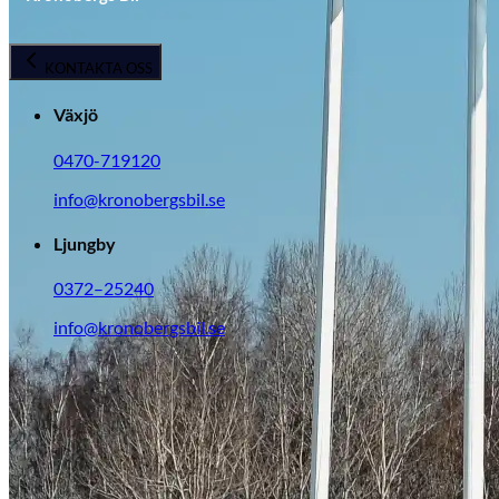
KONTAKTA OSS
Växjö
0470-719120
info@kronobergsbil.se
Ljungby
0372–25240
info@kronobergsbil.se
Opel