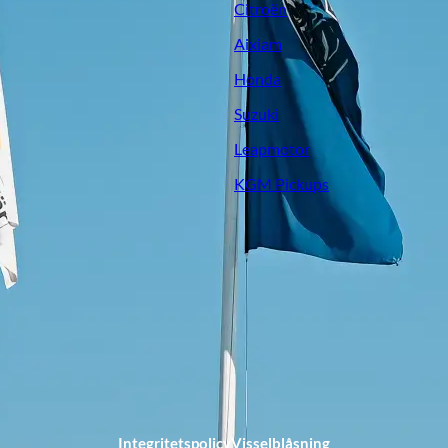
Citroën
Aixiam
Honda
Suzuki
Leapmotor
KGM Pickups
Integritetspolicy
Visselblåsning