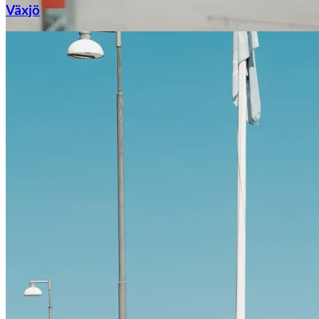
Växjö
Citroën