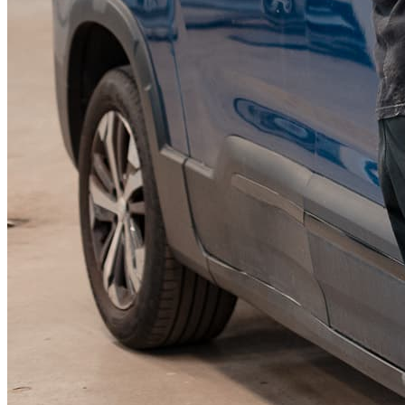
KGM Pickups
Fordonstyp
Mopedbil
Pickup
Transportbil
Personbil
Visa alla fordon