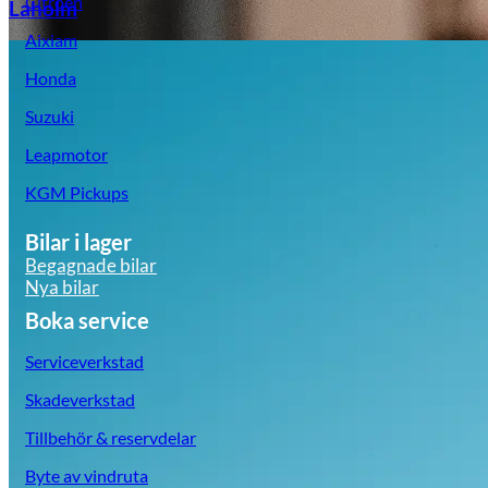
Citroën
Laholm
Aixiam
Honda
Suzuki
Leapmotor
KGM Pickups
Bilar i lager
Begagnade bilar
Nya bilar
Boka service
Serviceverkstad
Skadeverkstad
Tillbehör & reservdelar
Byte av vindruta