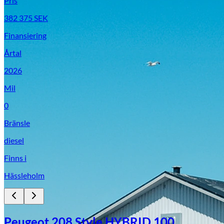
Pris
382 375
SEK
Finansiering
Årtal
2026
Mil
0
Bränsle
diesel
Finns i
Hässleholm
Peugeot 208 Style HYBRID 100