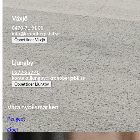
Växjö
0470-71 91 00
info@kronobergsbil.se
Öppettider
Växjö
Ljungby
0372-252 40
kontakt.ljungby@kronobergsbil.se
Öppettider
Ljungby
Våra nybilsmärken
Peugeot
Opel