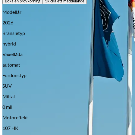
Boka en provkörning
Skicka ett meddelande
Modellår
2026
Bränsletyp
hybrid
Växellåda
automat
Fordonstyp
SUV
Miltal
0 mil
Motoreffekt
107 HK