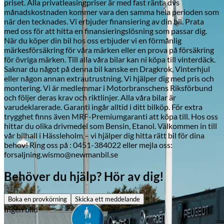
Citroën
priset. Alla privatleasingpriser är med fast ränta dvs
månadskostnaden kommer vara den samma hela perioden som
när den tecknades. Vi erbjuder finansiering av din bil. Prata
med oss för att hitta en finansieringslösning som passar dig.
När du köper din bil hos oss erbjuder vi en förmånlig
märkesförsäkring för våra märken eller en prova på försäkring
för övriga märken. Till alla våra bilar kan ni köpa till vinterdäck.
Saknar du något på denna bil kanske en Dragkrok, Vinterhjul
eller någon annan extrautrustning. Vi hjälper dig med pris och
montering. Vi är medlemmar i Motorbranschens Riksförbund
och följer deras krav och riktlinjer. Alla våra bilar är
varudeklarerade. Garanti ingår alltid i ditt bilköp. För extra
trygghet finns även MRF-Premiumgaranti att köpa till. Hos oss
hittar du olika drivmedel som Bensin, Etanol. Välkommen in till
vår bilhall i Hässleholm – vi hjälper dig hitta rätt bil för dina
behov! Ring oss på : 0451-384022 eller mejla oss:
forsaljning.wismo@newmanbil.se
Behöver du hjälp? Hör av dig!
Boka en provkörning
Skicka ett meddelande
Ingen bild