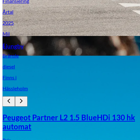
Finansiering
Årtal
2025
Mil
Aixiam
1
Ljungby
Bränsle
diesel
Finns i
Hässleholm
Peugeot Partner L2 1.5 BlueHDi 130 hk
automat
Honda