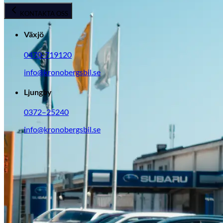
KONTAKTA OSS
Växjö
0470-719120
info@kronobergsbil.se
Ljungby
0372–25240
Suzuki
info@kronobergsbil.se