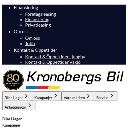
Finansiering
Företagsleasing
Finansiering
Privatleasing
Om oss
Om oss
Jobb
Kontakt & Öppettider
Kontakt & Öppettider Ljungby
Kontakt & Öppettider Växjö
Bilar i lager
Kampanjer
Våra märken
Service
Anläggningar
Bilar i lager
Kampanjer