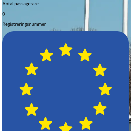
Antal passagerare
0
Registreringsnummer
Opel