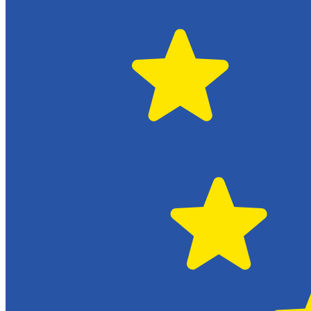
Växjö
Citroën