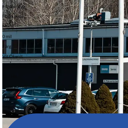
Fordonstyp
Halvkombi
Miltal
0 mil
Färg
Vit Okenit
Motoreffekt
107 HK
Antal passagerare
0
Registreringsnummer