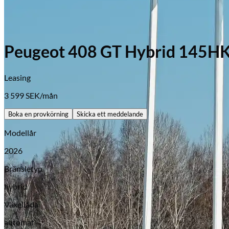
Peugeot 408 GT Hybrid 145H
Leasing
3 599
SEK/mån
Boka en provkörning
Skicka ett meddelande
Modellår
2026
Bränsletyp
hybrid
Växellåda
automat
Opel