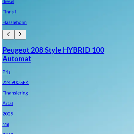
diesel
Finns i
Hässleholm
Peugeot 208 Style HYBRID 100
Automat
Pris
224 900
SEK
Finansiering
Årtal
2025
Mil