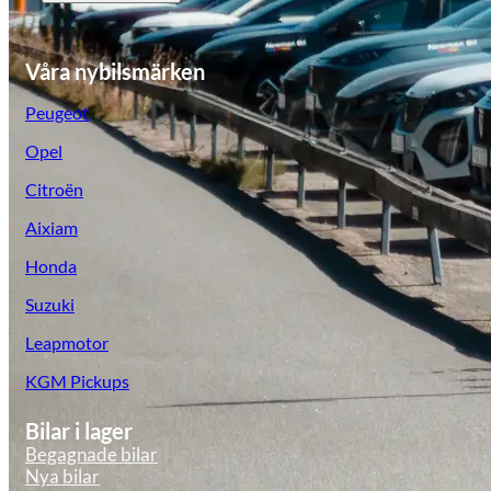
Tillbehör & reservdelar
Våra nybilsmärken
Leapmotor
Peugeot
Opel
Citroën
Aixiam
Honda
Suzuki
Leapmotor
KGM Pickups
Bilar i lager
Begagnade bilar
Nya bilar