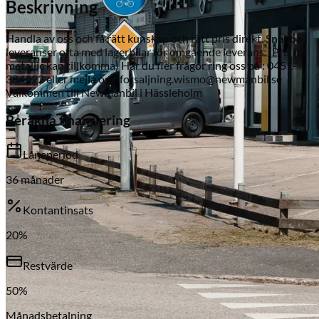
Beskrivning
Handla av oss och få rätt kunskap och rätt pris direkt. Snabba
leveranser ofta med lagerbilar för omgående leverans. (Pris för
metallic kan tillkomma) Har du fler frågor ring oss på : 0451-
384022 eller mejla oss: forsaljning.wismo@newmanbil.se
Välkommen till Newmanbil i Hässleholm
Beräkna finansiering
Serviceverkstad
Låneperiod
36
månader
Kontantinsats
20
%
Restvärde
50
%
Månadsbetalning