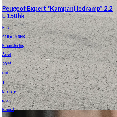
Peugeot Expert *Kampanj ledramp* 2.2
L 150hk
Pris
418 625
SEK
Finansiering
Årtal
2025
Mil
1
Bränsle
diesel
Finns i