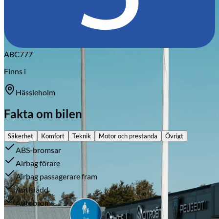
Citroën
ABC777
Finns i
Hässleholm
Fakta om bilen
Säkerhet
Komfort
Teknik
Motor och prestanda
Övrigt
ABS-bromsar
Airbag förare
Airbag passagerare fram
Antisladd
Autobroms