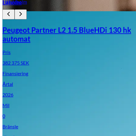
Hässleholm
Laholm
Peugeot Partner L2 1.5 BlueHDi 130 hk
automat
Pris
382 375
SEK
Finansiering
Årtal
2026
Mil
0
Bränsle