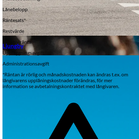
Lånebelopp
Räntesats*
Restvärde
Aixiam
Effektiv ränta
Ljungby
Uppläggningsavgift
Administrationsavgift
*Räntan är rörlig och månadskostnaden kan ändras t.ex. om
långivarens upplåningskostnader förändras, för mer
information se avbetalningskontraktet med långivaren.
Honda