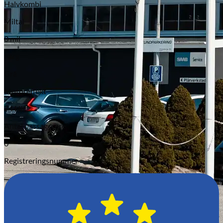
Halvkombi
Miltal
0 mil
Färg
Grå
Motoreffekt
74 HK
Antal passagerare
0
Registreringsnummer