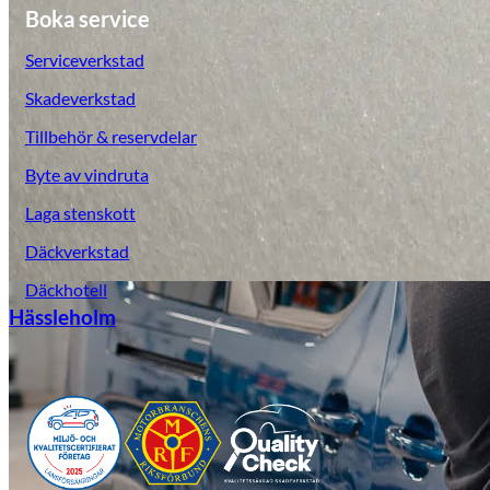
Boka service
Serviceverkstad
Skadeverkstad
Tillbehör & reservdelar
Byte av vindruta
Laga stenskott
Däckverkstad
Däckhotell
Hässleholm