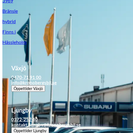
3969
Bränsle
hybrid
Finns i
Hässleholm
Växjö
Suzuki
0470-71 91 00
info@kronobergsbil.se
Öppettider
Växjö
Ljungby
0372-252 40
kontakt.ljungby@kronobergsbil.se
Öppettider
Ljungby