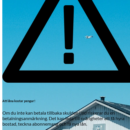
Att låna kostar pengar!
Om du inte kan betala tillbaka skulden i tid riskerar du en
betalningsanmärkning. Det kan leda till svårigheter att få hyra
bostad, teckna abonnemang och få nya lån.