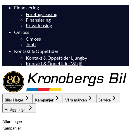
Finansiering
Företagsleasing
Finansiering
Privatleasing
Om oss
Om oss
Jobb
Kontakt & Öppettider
Kontakt & Öppettider Ljungby
Kontakt & Öppettider Växjö
Bilar i lager
Kampanjer
Våra märken
Service
Anläggningar
Bilar i lager
Kampanjer