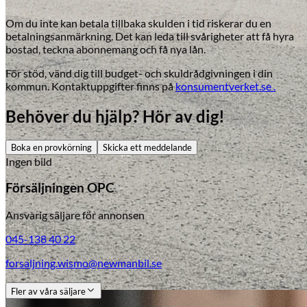
Om du inte kan betala tillbaka skulden i tid riskerar du en
betalningsanmärkning. Det kan leda till svårigheter att få hyra
bostad, teckna abonnemang och få nya lån.
För stöd, vänd dig till budget- och skuldrådgivningen i din
kommun. Kontaktuppgifter finns på
konsumentverket.se .
Behöver du hjälp? Hör av dig!
Boka en provkörning
Skicka ett meddelande
Ingen bild
Försäljningen OPC
Ansvarig säljare för annonsen
045-138 40 22
forsaljning.wismo@newmanbil.se
Fler av våra säljare