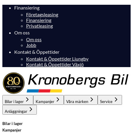
Finansiering
Företagsleasing
Finansiering
Privatleasing
Om oss
Om oss
Jobb
Kontakt & Öppettider
Kontakt & Öppettider Ljungby
Kontakt & Öppettider Växjö
Bilar i lager
Kampanjer
Våra märken
Service
Anläggningar
Bilar i lager
Kampanjer