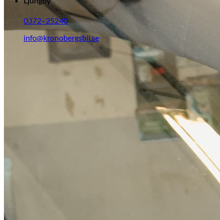
Ljungby
0372–25240
info@kronobergsbil.se