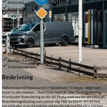
Antisladd
Autobroms
Backkamera
Backstartshjälp
Barnlås
Broms-assistans
Körfilsassistans
Sidoairbags
Serviceverkstad
Sidokrockgardiner
Skyltigenkänning
Trötthetsvarnare
Beskrivning
Välkommen till Newmanbil i Hässleholm! Vi köper, säljer och
byter in alla märken – även bilar med lån eller företagsleasing.
Vi erbjuder finansiering av din bil. Prata med oss för att hitta en
finansieringslösning som passar dig. När du köper din bil hos
oss erbjuder vi en förmånlig märkesförsäkring för våra märken