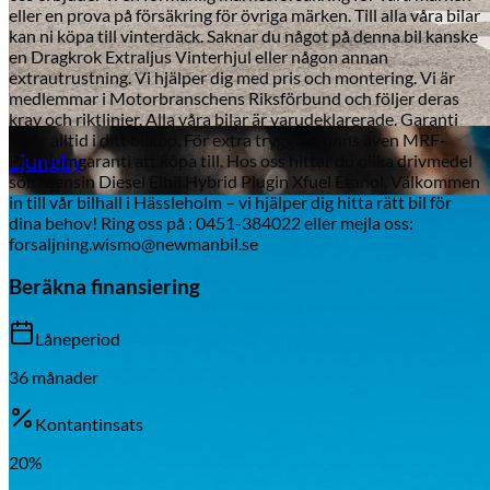
eller en prova på försäkring för övriga märken. Till alla våra bilar
kan ni köpa till vinterdäck. Saknar du något på denna bil kanske
en Dragkrok Extraljus Vinterhjul eller någon annan
extrautrustning. Vi hjälper dig med pris och montering. Vi är
medlemmar i Motorbranschens Riksförbund och följer deras
krav och riktlinjer. Alla våra bilar är varudeklarerade. Garanti
Aixiam
ingår alltid i ditt bilköp. För extra trygghet finns även MRF-
Ljungby
Premiumgaranti att köpa till. Hos oss hittar du olika drivmedel
som Bensin Diesel Elbil Hybrid Plugin Xfuel Etanol. Välkommen
in till vår bilhall i Hässleholm – vi hjälper dig hitta rätt bil för
dina behov! Ring oss på : 0451-384022 eller mejla oss:
forsaljning.wismo@newmanbil.se
Beräkna finansiering
Låneperiod
36
månader
Kontantinsats
20
%
Honda