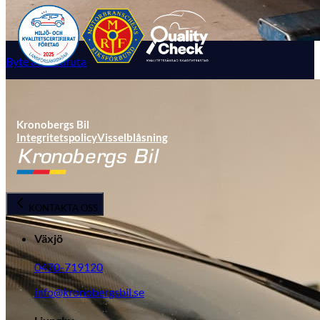
Byte av vindruta
Kronobergs Bil
Integritetspolicy
Visselblåsning
KONTAKTA OSS
Växjö
0470-719120
info@kronobergsbil.se