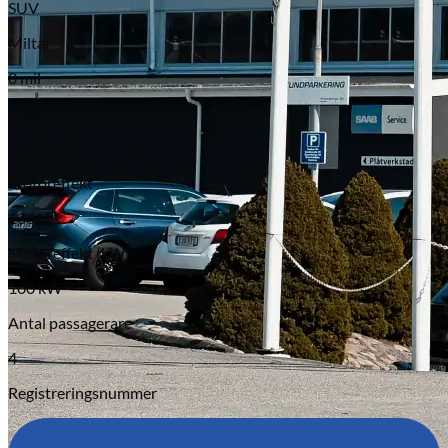
SUV
Miltal
0 mil
Färg
Grå
Motoreffekt
136 HK
Motoreffekt (kW)
100 kW
Antal passagerare
4
Registreringsnummer