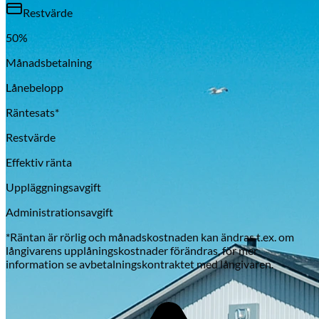
Restvärde
50
%
Månadsbetalning
Lånebelopp
Räntesats*
Restvärde
Effektiv ränta
Uppläggningsavgift
Administrationsavgift
*Räntan är rörlig och månadskostnaden kan ändras t.ex. om
långivarens upplåningskostnader förändras, för mer
information se avbetalningskontraktet med långivaren.