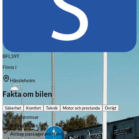
Citroën
BFL39T
Finns i
Hässleholm
Fakta om bilen
Säkerhet
Komfort
Teknik
Motor och prestanda
Övrigt
ABS-bromsar
Airbag förare
Airbag passagerare fram