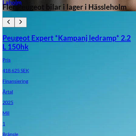
Laholm
Fler
Peugeot
bilar i lager
i Hässleholm
Peugeot Expert *Kampanj ledramp* 2.2
L 150hk
Pris
418 625
SEK
Finansiering
Årtal
2025
Mil
1
Bränsle