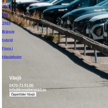
Tillbehör & reservdelar
2025
Mil
Leapmotor
3969
Bränsle
hybrid
Finns i
Hässleholm
Växjö
0470-71 91 00
info@kronobergsbil.se
Öppettider
Växjö