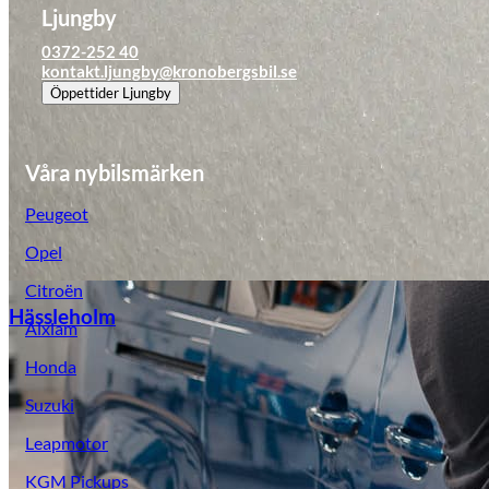
Ljungby
0372-252 40
kontakt.ljungby@kronobergsbil.se
Öppettider
Ljungby
Våra nybilsmärken
Peugeot
Opel
Citroën
Hässleholm
Aixiam
Honda
Suzuki
Leapmotor
KGM Pickups