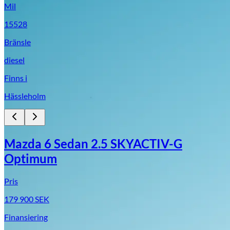
Mil
15528
Bränsle
diesel
Finns i
Hässleholm
Mazda 6 Sedan 2.5 SKYACTIV-G
Optimum
Pris
179 900
SEK
Finansiering