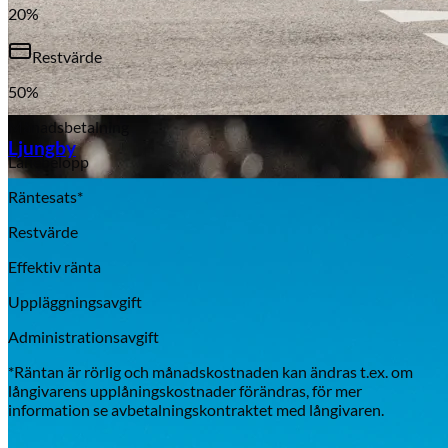
20
%
Restvärde
50
%
Aixiam
Månadsbetalning
Ljungby
Lånebelopp
Räntesats*
Restvärde
Effektiv ränta
Uppläggningsavgift
Administrationsavgift
*Räntan är rörlig och månadskostnaden kan ändras t.ex. om
långivarens upplåningskostnader förändras, för mer
information se avbetalningskontraktet med långivaren.
Honda