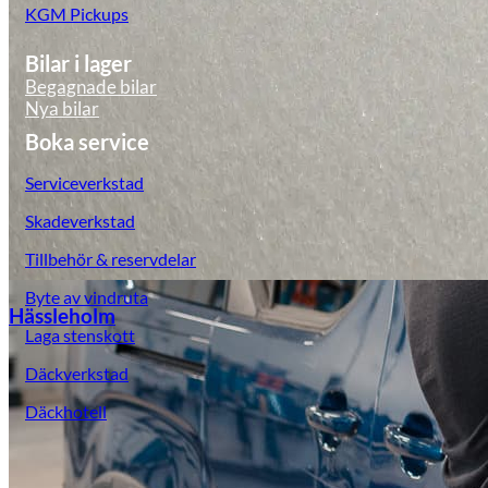
KGM Pickups
Bilar i lager
Begagnade bilar
Nya bilar
Boka service
Serviceverkstad
Skadeverkstad
Tillbehör & reservdelar
Byte av vindruta
Hässleholm
Laga stenskott
Däckverkstad
Däckhotell