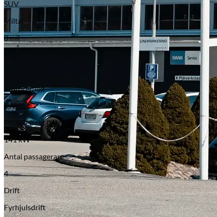
SUV
Miltal
0 mil
Färg
Vit
Motoreffekt
192 HK
Motoreffekt (kW)
141 kW
Antal passagerare
4
Drift
Fyrhjulsdrift