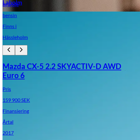
Laholm
Bränsle
bensin
Finns i
Hässleholm
Mazda CX-5 2.2 SKYACTIV-D AWD
Euro 6
Pris
159 900
SEK
Finansiering
Årtal
2017