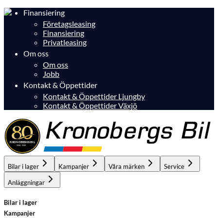
Finansiering
Företagsleasing
Finansiering
Privatleasing
Om oss
Om oss
Jobb
Kontakt & Öppettider
Kontakt & Öppettider Ljungby
Kontakt & Öppettider Växjö
Bilar i lager
Kampanjer
Våra märken
Service
Anläggningar
Bilar i lager
Kampanjer