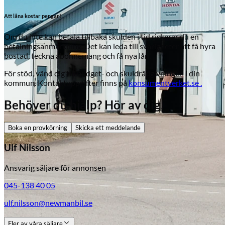
Att låna kostar pengar!
Om du inte kan betala tillbaka skulden i tid riskerar du en
betalningsanmärkning. Det kan leda till svårigheter att få hyra
bostad, teckna abonnemang och få nya lån.
För stöd, vänd dig till budget- och skuldrådgivningen i din
kommun. Kontaktuppgifter finns på
konsumentverket.se .
Behöver du hjälp? Hör av dig!
Boka en provkörning
Skicka ett meddelande
Ulf Nilsson
Ansvarig säljare för annonsen
045-138 40 05
Skadeverkstad
ulf.nilsson@newmanbil.se
Fler av våra säljare