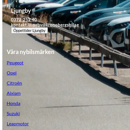
Tillbehör & reservdelar
Ljungby
0372-252 40
Leapmotor
kontakt.ljungby@kronobergsbil.se
Öppettider
Ljungby
Våra nybilsmärken
Peugeot
Opel
Citroën
Aixiam
Honda
Suzuki
Leapmotor