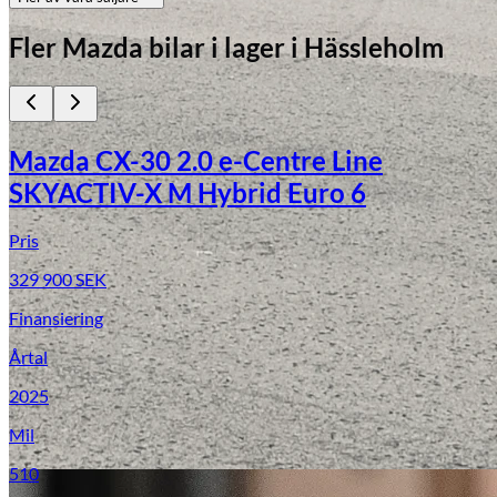
Fler
Mazda
bilar i lager
i Hässleholm
Mazda CX-30 2.0 e-Centre Line
SKYACTIV-X M Hybrid Euro 6
Pris
329 900
SEK
Finansiering
Årtal
2025
Mil
510