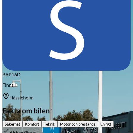
Citroën
BAP16D
Finns i
Hässleholm
Fakta om bilen
Säkerhet
Komfort
Teknik
Motor och prestanda
Övrigt
Airbag förare