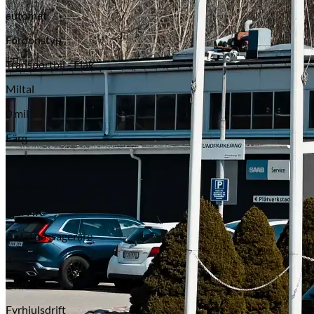
automat
Fordonstyp
Transportbil - Flak
Miltal
0 mil
Färg
Amazonia Green
Motoreffekt
174 HK
Antal passagerare
4
Drift
Fyrhjulsdrift