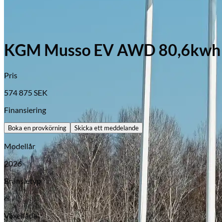
KGM Musso EV AWD 80,6kwh La
Pris
574 875
SEK
Finansiering
Boka en provkörning
Skicka ett meddelande
Modellår
2026
Bränsletyp
el
Växellåda
Opel