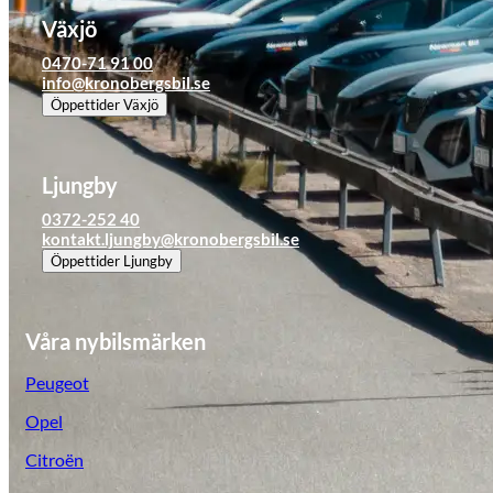
Tillbehör & reservdelar
Växjö
0470-71 91 00
info@kronobergsbil.se
Leapmotor
Öppettider
Växjö
Ljungby
0372-252 40
kontakt.ljungby@kronobergsbil.se
Öppettider
Ljungby
Våra nybilsmärken
Peugeot
Opel
Citroën