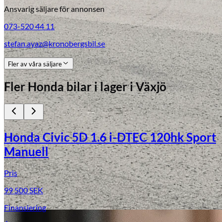
Ansvarig säljare för annonsen
073-520 44 11
stefan.ayaz@kronobergsbil.se
Fler av våra säljare
Fler
Honda
bilar i lager
i Växjö
Honda Civic 5D 1.6 i-DTEC 120hk Sport
Manuell
Pris
99 500
SEK
Finansiering