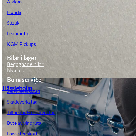
Aixiam
Honda
Suzuki
Leapmotor
KGM Pickups
Bilar i lager
Begagnade bilar
Nya bilar
Boka service
Hässleholm
Serviceverkstad
Skadeverkstad
Tillbehör & reservdelar
Byte av vindruta
Laga stenskott