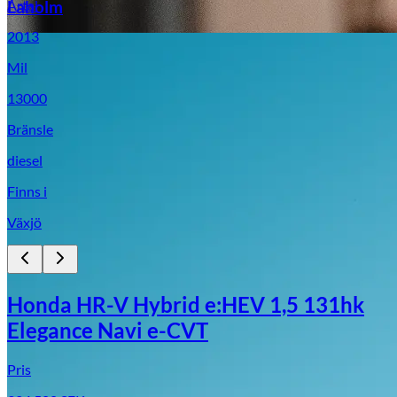
Årtal
Laholm
2013
Mil
13000
Bränsle
diesel
Finns i
Växjö
Honda HR-V Hybrid e:HEV 1,5 131hk
Elegance Navi e-CVT
Pris