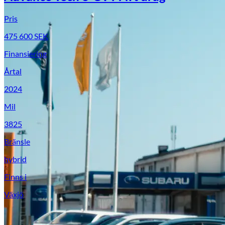
Pris
475 600
SEK
Finansiering
Årtal
2024
Mil
3825
Suzuki
Bränsle
hybrid
Finns i
Växjö