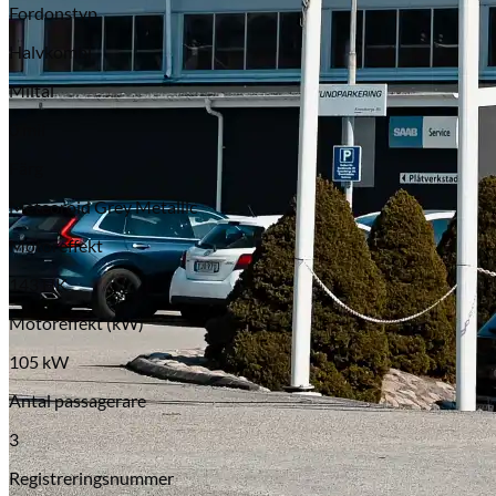
Fordonstyp
Halvkombi
Miltal
0 mil
Färg
Meteoroid Grey Metallic
Motoreffekt
143 HK
Motoreffekt (kW)
105 kW
Antal passagerare
3
Registreringsnummer