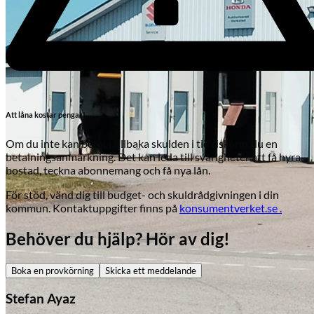
Att låna kostar pengar!
Om du inte kan betala tillbaka skulden i tid riskerar du en
betalningsanmärkning. Det kan leda till svårigheter att få hyra
bostad, teckna abonnemang och få nya lån.
För stöd, vänd dig till budget- och skuldrådgivningen i din
kommun. Kontaktuppgifter finns på
konsumentverket.se .
Behöver du hjälp? Hör av dig!
Skadeverkstad
Boka en provkörning
Skicka ett meddelande
Stefan Ayaz