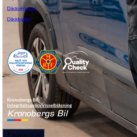
Däckverkstad
Däckhotell
KGM Pickups
Fordonstyp
Mopedbil
Pickup
Transportbil
Personbil
Visa alla fordon
Kronobergs Bil
Integritetspolicy
Visselblåsning
KONTAKTA OSS