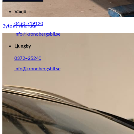
Växjö
0470-719120
Byte av vindruta
info@kronobergsbil.se
Ljungby
0372–25240
info@kronobergsbil.se