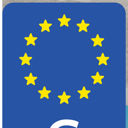
Växjö