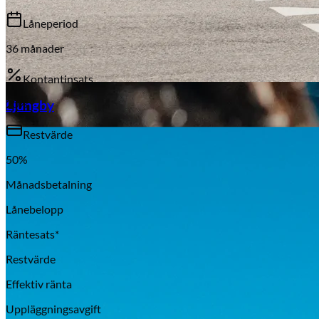
Låneperiod
36
månader
Kontantinsats
Aixiam
20
%
Ljungby
Restvärde
50
%
Månadsbetalning
Lånebelopp
Räntesats*
Restvärde
Effektiv ränta
Honda
Uppläggningsavgift