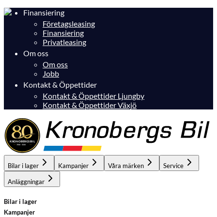
Finansiering
Företagsleasing
Finansiering
Privatleasing
Om oss
Om oss
Jobb
Kontakt & Öppettider
Kontakt & Öppettider Ljungby
Kontakt & Öppettider Växjö
Bilar i lager
Kampanjer
Våra märken
Service
Anläggningar
Bilar i lager
Kampanjer