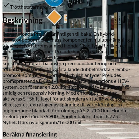
Trötthetsvarnare
Beskrivning
Ikonen Honda Prelude är äntligen tillbaka! En hybrid-
sportcoupé som delar chassikomponenter, hjulupphängning
(dual-axis) och bromsar med Honda Civic Type R, vilket ger
liknande köregenskaper. Prelude har även samma adaptiva
stötdämparsystem som finns i den hyllade Civic Type R,
konstruerat för att balansera precisionshantering och
Serviceverkstad
förbättrad åkkomfort. Iögonfallande dubbelmärkta Brembo-
bromsok som ger en sportig touch och antyder Preludes
bromsprestanda.Drivs av Hondas nästa generations e:HEV-
system, och förenar en 2,0-litersmotor med två elmotorer för
smidig och responsiv körning. Med en knapptryckning
aktiveras S+ Shift-läget för att simulera virtuella växlingar,
vilket ger ett extra lager av spänning till varje körning. En
imponerande blandad förbrukning på 5.2L/100 km. Honda
Prelude pris från: 579.900:- Spoiler bak kostnad: 8.775 :-
Nyhet: 8 års nybilsgaranti/16.000 mil
Beräkna finansiering