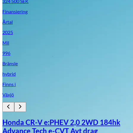
324 500
SEK
Finansiering
Årtal
2025
Mil
996
Bränsle
hybrid
Finns i
Växjö
Honda CR-V e:PHEV 2,0 2WD 184hk
Advance Tech e-CVT Avt drag