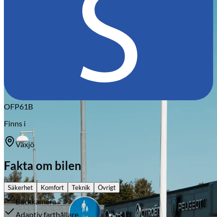
Citroën
OFP61B
Finns i
Växjö
Fakta om bilen
Säkerhet
Komfort
Teknik
Övrigt
Backkamera
Adaptiv farthållare