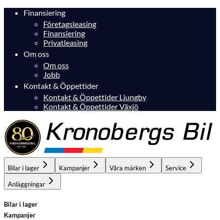
Finansiering
Företagsleasing
Finansiering
Privatleasing
Om oss
Om oss
Jobb
Kontakt & Öppettider
Kontakt & Öppettider Ljungby
Kontakt & Öppettider Växjö
Bilar i lager
Kampanjer
Våra märken
Service
Anläggningar
Bilar i lager
Kampanjer