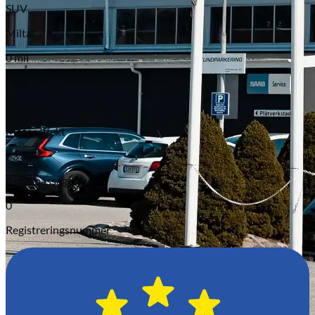
SUV
Miltal
0 mil
Färg
Vit
Motoreffekt
83 HK
Antal passagerare
0
Registreringsnummer