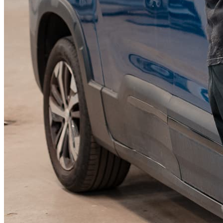
KGM Pickups
Fordonstyp
Mopedbil
Pickup
Transportbil
Personbil
Visa alla fordon