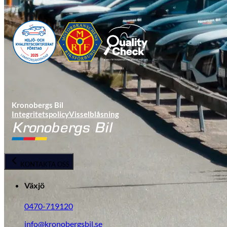
Tillbehör & reservdelar
Leapmotor
Kronobergs Bil
Integritetspolicy
Visselblåsning
KONTAKTA OSS
Växjö
0470-719120
info@kronobergsbil.se