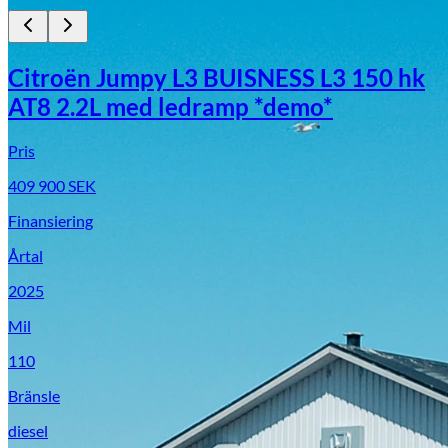
Citroën Jumpy L3 BUISNESS L3 150 hk
AT8 2.2L med ledramp *demo*
Pris
409 900
SEK
Finansiering
Årtal
2025
Mil
110
Bränsle
diesel