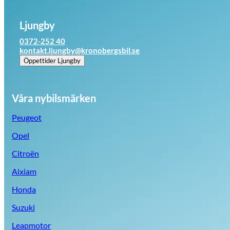
Ljungby
0372-252 40
kontakt.ljungby@kronobergsbil.se
Öppettider
Ljungby
Våra nybilsmärken
Peugeot
Opel
Citroën
Aixiam
Honda
Suzuki
Leapmotor