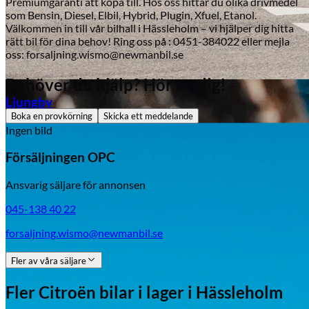
Premiumgaranti att köpa till. Hos oss hittar du olika drivmedel
som Bensin, Diesel, Elbil, Hybrid, Plugin, Xfuel, Etanol.
Välkommen in till vår bilhall i Hässleholm – vi hjälper dig hitta
rätt bil för dina behov! Ring oss på : 0451-384022 eller mejla
oss: forsaljning.wismo@newmanbil.se
Behöver du hjälp? Hör av dig!
Aixiam
Ljungby
Boka en provkörning
Skicka ett meddelande
Ingen bild
Försäljningen OPC
Ansvarig säljare för annonsen
045-138 40 22
forsaljning.wismo@newmanbil.se
Fler av våra säljare
Fler
Citroën
bilar i lager
i Hässleholm
Honda