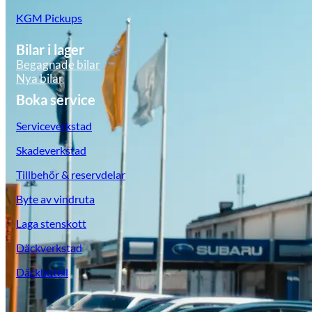
KGM Pickups
Bilar i lager
Begagnade bilar
Nya bilar
Boka service
Serviceverkstad
Skadeverkstad
Tillbehör & reservdelar
Suzuki
Byte av vindruta
Laga stenskott
Däckverkstad
Däckhotell