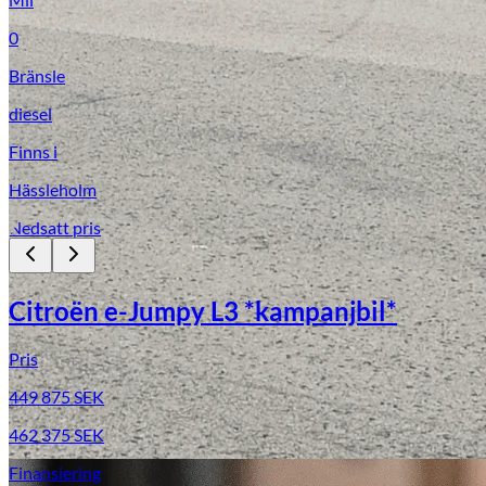
0
Bränsle
diesel
Finns i
Hässleholm
Nedsatt pris
Citroën e-Jumpy L3 *kampanjbil*
Pris
449 875
SEK
462 375
SEK
Finansiering