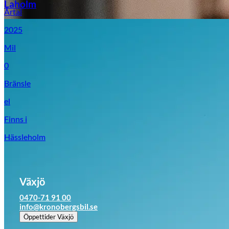
Laholm
Årtal
2025
Mil
0
Bränsle
el
Finns i
Hässleholm
Växjö
0470-71 91 00
info@kronobergsbil.se
Öppettider
Växjö