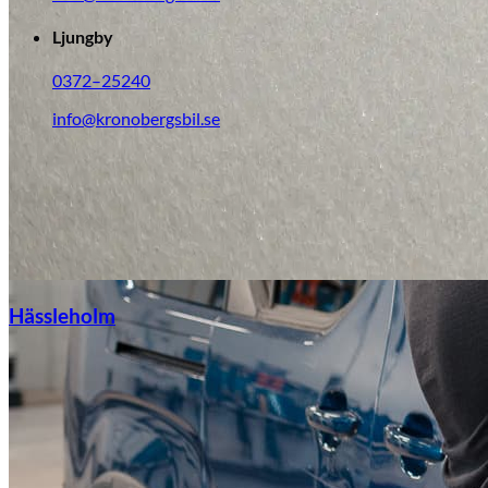
Ljungby
0372–25240
info@kronobergsbil.se
Hässleholm