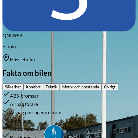
Citroën
QNN988
Finns i
Hässleholm
Fakta om bilen
Säkerhet
Komfort
Teknik
Motor och prestanda
Övrigt
ABS-bromsar
Airbag förare
Airbag passagerare fram
Antisladd
Autobroms
Backkamera