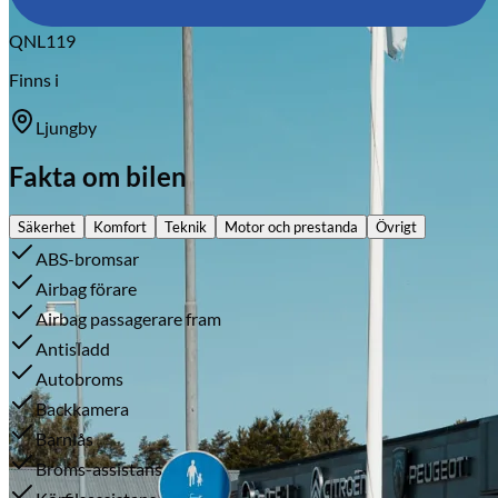
Citroën
QNL119
Finns i
Ljungby
Fakta om bilen
Säkerhet
Komfort
Teknik
Motor och prestanda
Övrigt
ABS-bromsar
Airbag förare
Airbag passagerare fram
Antisladd
Autobroms
Backkamera
Barnlås
Broms-assistans