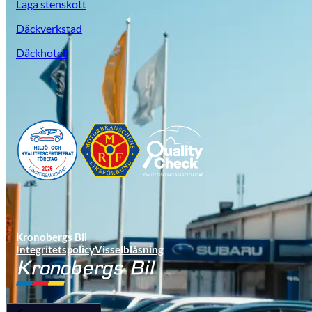
Laga stenskott
Däckverkstad
Däckhotell
Suzuki
Kronobergs Bil
Integritetspolicy
Visselblåsning