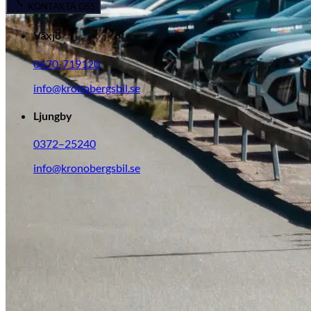
KONTAKTA OSS
Tillbehör & reservdelar
Växjö
Leapmotor
0470-719120
info@kronobergsbil.se
Ljungby
0372–25240
info@kronobergsbil.se