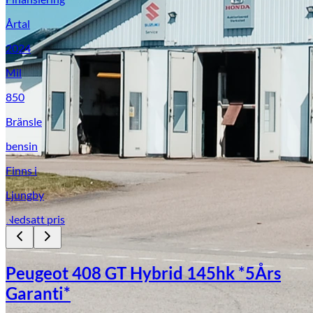
Årtal
2024
Mil
850
Bränsle
bensin
Finns i
Ljungby
Nedsatt pris
Skadeverkstad
Peugeot 408 GT Hybrid 145hk *5Års
Garanti*