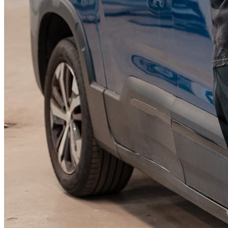
KGM Pickups
Fordonstyp
Mopedbil
Pickup
Transportbil
Personbil
Visa alla fordon