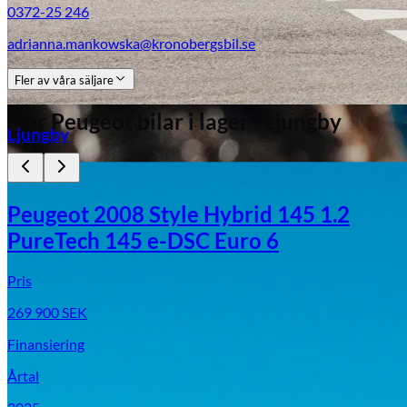
0372-25 246
adrianna.mankowska@kronobergsbil.se
Fler av våra säljare
Aixiam
Fler
Peugeot
bilar i lager
i Ljungby
Ljungby
Peugeot 2008 Style Hybrid 145 1.2
PureTech 145 e-DSC Euro 6
Pris
269 900
SEK
Finansiering
Årtal
Honda