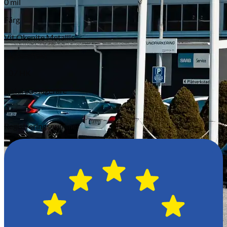
0 mil
Färg
Vit Okenite Metallic
Motoreffekt
107 HK
Antal passagerare
0
Registreringsnummer