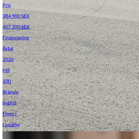
Pris
384 900
SEK
407 200
SEK
Finansiering
Årtal
2026
Mil
100
Bränsle
hybrid
Finns i
Ljungby