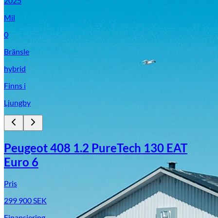
2025
Mil
0
Bränsle
hybrid
Finns i
Ljungby
Peugeot 408 1.2 PureTech 130 EAT
Euro 6
Pris
299 900
SEK
Finansiering