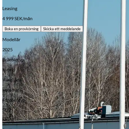
Leasing
4 999
SEK/mån
Boka en provkörning
Skicka ett meddelande
Modellår
2025
Bränsletyp
hybrid
Växellåda
automat
Opel
Fordonstyp
SUV
Miltal