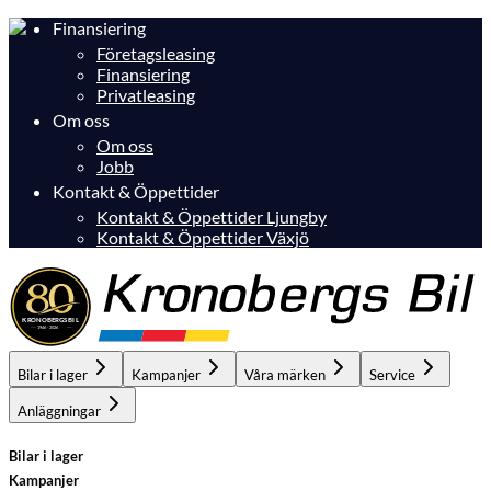
Finansiering
Företagsleasing
Finansiering
Privatleasing
Om oss
Om oss
Jobb
Kontakt & Öppettider
Kontakt & Öppettider Ljungby
Kontakt & Öppettider Växjö
Bilar i lager
Kampanjer
Våra märken
Service
Anläggningar
Bilar i lager
Kampanjer