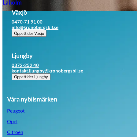
Laholm
Växjö
0470-71 91 00
info@kronobergsbil.se
Öppettider
Växjö
Ljungby
0372-252 40
kontakt.ljungby@kronobergsbil.se
Öppettider
Ljungby
Våra nybilsmärken
Peugeot
Opel
Citroën