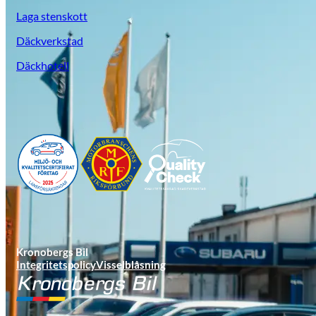
Laga stenskott
Däckverkstad
Däckhotell
Suzuki
Kronobergs Bil
Integritetspolicy
Visselblåsning