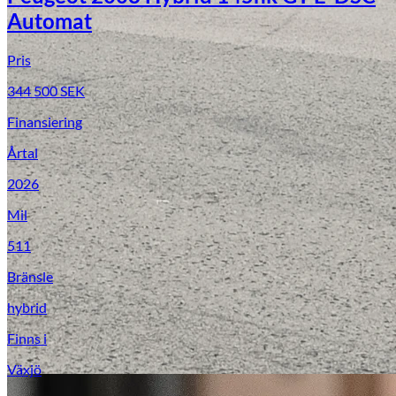
Automat
Pris
344 500
SEK
Finansiering
Årtal
2026
Mil
511
Bränsle
hybrid
Finns i
Växjö