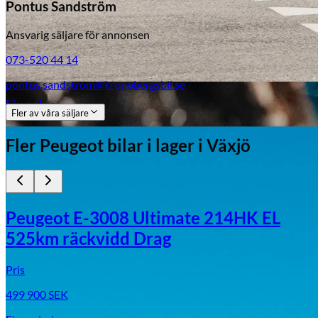
Pontus Sandström
Ansvarig säljare för annonsen
073-520 44 14
pontus.sandstrom@kronobergsbil.se
Aixiam
Ljungby
Fler av våra säljare
Fler
Peugeot
bilar i lager
i Växjö
Peugeot E-3008 Ultimate 214HK EL
525km räckvidd Drag
Pris
499 900
SEK
Honda