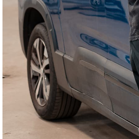
KGM Pickups
Fordonstyp
Mopedbil
Pickup
Transportbil
Personbil
Visa alla fordon