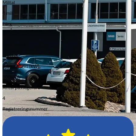
Miltal
0 mil
Färg
Blå
Motoreffekt
136 HK
Motoreffekt (kW)
100 kW
Antal passagerare
4
Registreringsnummer