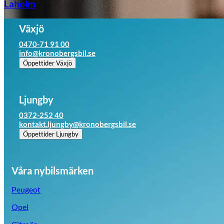
Laholm
Växjö
0470-71 91 00
info@kronobergsbil.se
Öppettider
Växjö
Ljungby
0372-252 40
kontakt.ljungby@kronobergsbil.se
Öppettider
Ljungby
Våra nybilsmärken
Peugeot
Opel