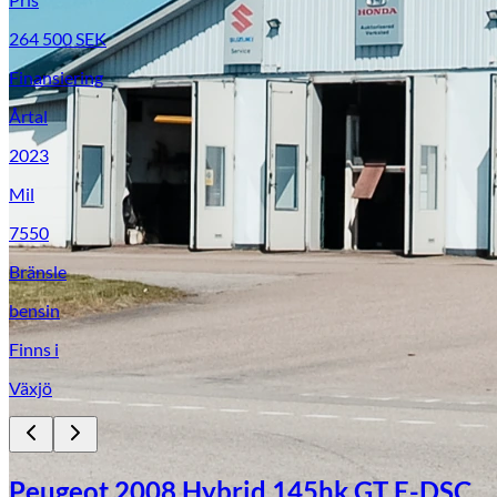
264 500
SEK
Finansiering
Årtal
2023
Mil
7550
Bränsle
bensin
Finns i
Växjö
Skadeverkstad
Peugeot 2008 Hybrid 145hk GT E-DSC