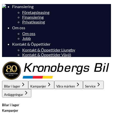
Finansiering
Företagsleasing
Finansiering
Privatleasing
Om oss
Om oss
Jobb
Kontakt & Öppettider
Kontakt & Öppettider Ljungby
Kontakt & Öppettider Växjö
Bilar i lager
Kampanjer
Våra märken
Service
Anläggningar
Bilar i lager
Kampanjer