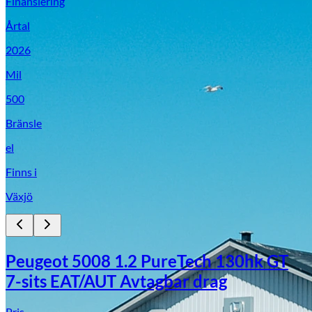
Finansiering
Årtal
2026
Mil
500
Bränsle
el
Finns i
Växjö
Peugeot 5008 1.2 PureTech 130hk GT
7-sits EAT/AUT Avtagbar drag
Pris