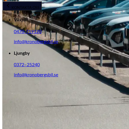
Tillbehör & reservdelar
KONTAKTA OSS
Växjö
Leapmotor
0470-719120
info@kronobergsbil.se
Ljungby
0372–25240
info@kronobergsbil.se