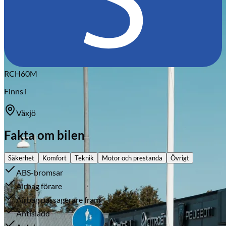
Citroën
RCH60M
Finns i
Växjö
Fakta om bilen
Säkerhet
Komfort
Teknik
Motor och prestanda
Övrigt
ABS-bromsar
Airbag förare
Airbag passagerare fram
Antisladd