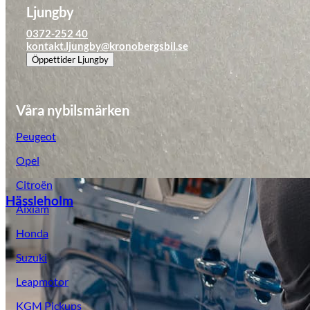
Ljungby
0372-252 40
kontakt.ljungby@kronobergsbil.se
Öppettider
Ljungby
Våra nybilsmärken
Peugeot
Opel
Citroën
Hässleholm
Aixiam
Honda
Suzuki
Leapmotor
KGM Pickups