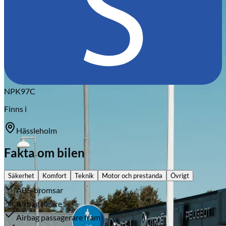
Citroën
NPK97C
Finns i
Hässleholm
Fakta om bilen
Säkerhet
Komfort
Teknik
Motor och prestanda
Övrigt
ABS-bromsar
Airbag förare
Airbag passagerare fram