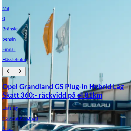
Mil
0
Bränsle
bensin
Finns i
Hässleholm
Suzuki
Opel Grandland GS Plug-in Hybrid Låg
Skatt 360:- räckvidd på el 81km
Leasing
4 399
SEK/månad
Årtal