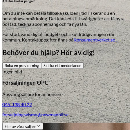
Att låna kostar pengar!
Om du inte kan betala tillbaka skulden i tid riskerar du en
betalningsanmärkning. Det kan leda till svårigheter att få hyra
bostad, teckna abonnemang och få nya lån.
För stöd, vänd dig till budget- och skuldrådgivningen i din
kommun. Kontaktuppgifter finns på
konsumentverket.se .
Behöver du hjälp? Hör av dig!
Boka en provkörning
Skicka ett meddelande
Ingen bild
Försäljningen OPC
Ansvarig säljare för annonsen
045-138 40 22
forsaljning.wismo@newmanbil.se
Fler av våra säljare