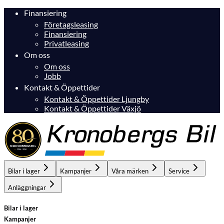
Finansiering
Företagsleasing
Finansiering
Privatleasing
Om oss
Om oss
Jobb
Kontakt & Öppettider
Kontakt & Öppettider Ljungby
Kontakt & Öppettider Växjö
Bilar i lager
Kampanjer
Våra märken
Service
Anläggningar
Bilar i lager
Kampanjer