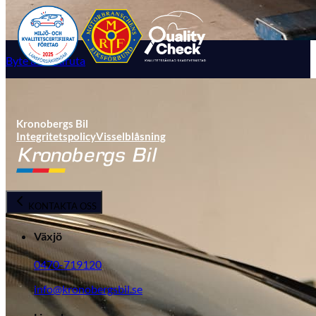
Byte av vindruta
Kronobergs Bil
Integritetspolicy
Visselblåsning
KONTAKTA OSS
Växjö
0470-719120
info@kronobergsbil.se