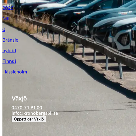
Tillbehör & reservdelar
2026
Mil
Leapmotor
0
Bränsle
hybrid
Finns i
Hässleholm
Växjö
0470-71 91 00
info@kronobergsbil.se
Öppettider
Växjö