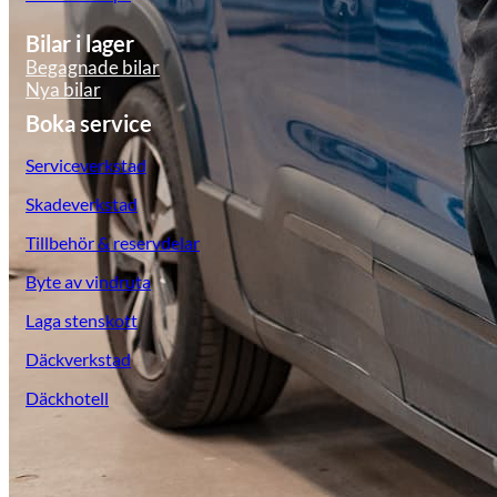
Bilar i lager
Begagnade bilar
Nya bilar
Boka service
Serviceverkstad
Skadeverkstad
KGM Pickups
Tillbehör & reservdelar
Fordonstyp
Byte av vindruta
Mopedbil
Pickup
Transportbil
Personbil
Laga stenskott
Visa alla fordon
Däckverkstad
Däckhotell