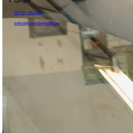
Ljungby
0372–25240
info@kronobergsbil.se