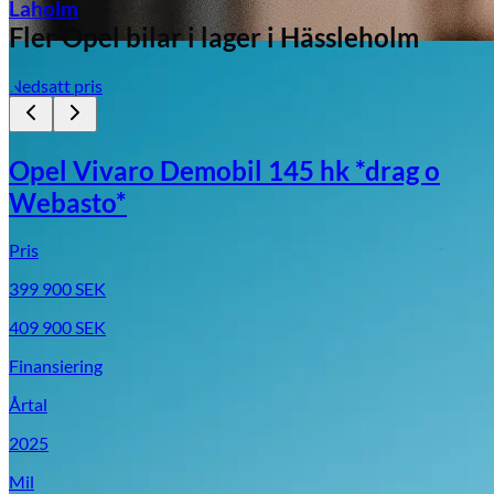
Laholm
Fler
Opel
bilar i lager
i Hässleholm
Nedsatt pris
Opel Vivaro Demobil 145 hk *drag o
Webasto*
Pris
399 900
SEK
409 900
SEK
Finansiering
Årtal
2025
Mil