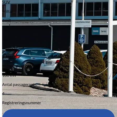
SUV
Miltal
6 mil
Färg
Grå
Motoreffekt
136 HK
Motoreffekt (kW)
100 kW
Antal passagerare
4
Registreringsnummer