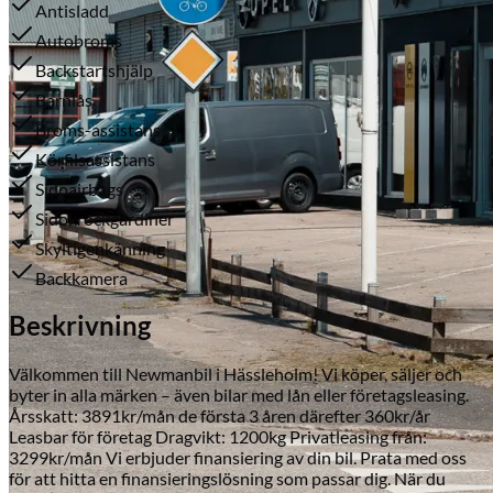
Antisladd
Autobroms
Backstartshjälp
Barnlås
Broms-assistans
Körfilsassistans
Sidoairbags
Sidokrockgardiner
Serviceverkstad
Skyltigenkänning
Backkamera
Beskrivning
Välkommen till Newmanbil i Hässleholm! Vi köper, säljer och
byter in alla märken – även bilar med lån eller företagsleasing.
Årsskatt: 3891kr/mån de första 3 åren därefter 360kr/år
Leasbar för företag Dragvikt: 1200kg Privatleasing från:
3299kr/mån Vi erbjuder finansiering av din bil. Prata med oss
för att hitta en finansieringslösning som passar dig. När du