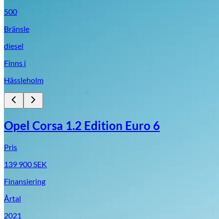
500
Bränsle
diesel
Finns i
Hässleholm
Opel Corsa 1.2 Edition Euro 6
Pris
139 900
SEK
Finansiering
Årtal
2021