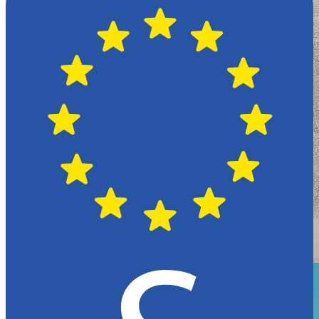
Växjö