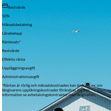
Restvärde
50
%
Månadsbetalning
Lånebelopp
Räntesats*
Restvärde
Effektiv ränta
Uppläggningsavgift
Administrationsavgift
*Räntan är rörlig och månadskostnaden kan ändras t.ex. om
långivarens upplåningskostnader förändras, för mer
information se avbetalningskontraktet med långivaren.