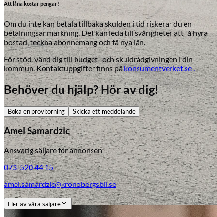
Att låna kostar pengar!
Om du inte kan betala tillbaka skulden i tid riskerar du en
betalningsanmärkning. Det kan leda till svårigheter att få hyra
bostad, teckna abonnemang och få nya lån.
För stöd, vänd dig till budget- och skuldrådgivningen i din
kommun. Kontaktuppgifter finns på
konsumentverket.se .
Behöver du hjälp? Hör av dig!
Boka en provkörning
Skicka ett meddelande
Amel Samardzic
Ansvarig säljare för annonsen
073-520 44 15
amel.samardzic@kronobergsbil.se
Fler av våra säljare