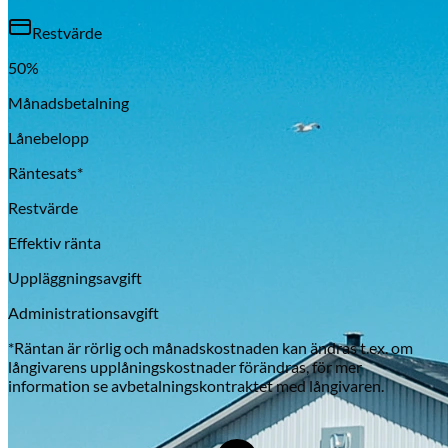
Restvärde
50
%
Månadsbetalning
Lånebelopp
Räntesats*
Restvärde
Effektiv ränta
Uppläggningsavgift
Administrationsavgift
*Räntan är rörlig och månadskostnaden kan ändras t.ex. om
långivarens upplåningskostnader förändras, för mer
information se avbetalningskontraktet med långivaren.