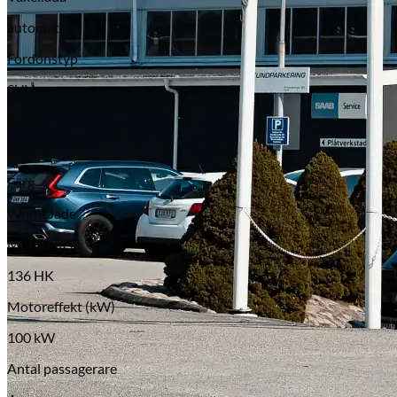
automat
Fordonstyp
SUV
Miltal
0 mil
Färg
White Jade
Motoreffekt
136 HK
Motoreffekt (kW)
100 kW
Antal passagerare