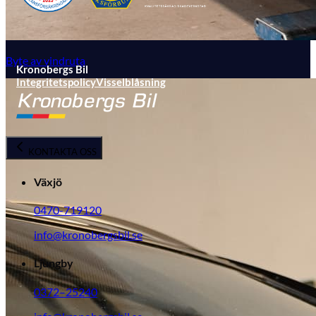
Byte av vindruta
Kronobergs Bil
Integritetspolicy
Visselblåsning
KONTAKTA OSS
Växjö
0470-719120
info@kronobergsbil.se
Ljungby
0372–25240