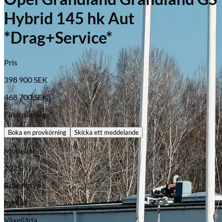
Hybrid 145 hk Aut
*Drag+Service*
Pris
398 900
SEK
468 700
SEK
Finansiering
Boka en provkörning
Skicka ett meddelande
Modellår
Opel
2025
Bränsletyp
hybrid
Växellåda