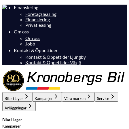
Finansiering
Företagsleasing
Finansiering
Privatleasing
Om oss
Om oss
Jobb
Kontakt & Öppettider
Kontakt & Öppettider Ljungby
Kontakt & Öppettider Växjö
Bilar i lager
Kampanjer
Våra märken
Service
Anläggningar
Bilar i lager
Kampanjer