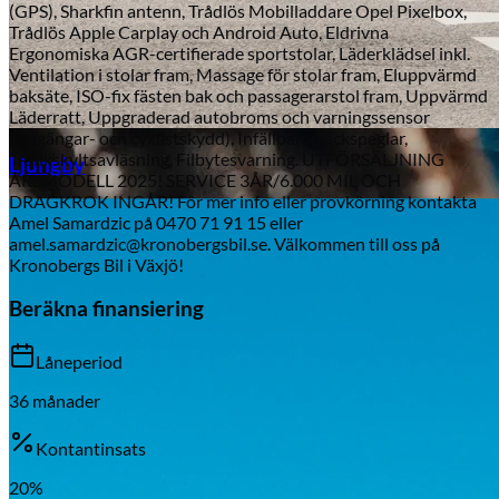
(GPS), Sharkfin antenn, Trådlös Mobilladdare Opel Pixelbox,
Trådlös Apple Carplay och Android Auto, Eldrivna
Ergonomiska AGR-certifierade sportstolar, Läderklädsel inkl.
Ventilation i stolar fram, Massage för stolar fram, Eluppvärmd
baksäte, ISO-fix fästen bak och passagerarstol fram, Uppvärmd
Läderratt, Uppgraderad autobroms och varningssensor
(fotgängar- och cyklistskydd), Infällbara backspeglar,
Aixiam
Trafikskyltsavläsning, Filbytesvarning. UTFÖRSÄLJNING
Ljungby
ÅRSMODELL 2025! SERVICE 3ÅR/6.000 MIL OCH
DRAGKROK INGÅR! För mer info eller provkörning kontakta
Amel Samardzic på 0470 71 91 15 eller
amel.samardzic@kronobergsbil.se. Välkommen till oss på
Kronobergs Bil i Växjö!
Beräkna finansiering
Låneperiod
36
månader
Kontantinsats
Honda
20
%