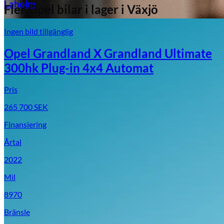
Laholm
Fler
Opel
bilar i lager
i Växjö
Ingen bild tillgänglig
Opel Grandland X Grandland Ultimate
300hk Plug-in 4x4 Automat
Pris
265 700
SEK
Finansiering
Årtal
2022
Mil
8970
Bränsle