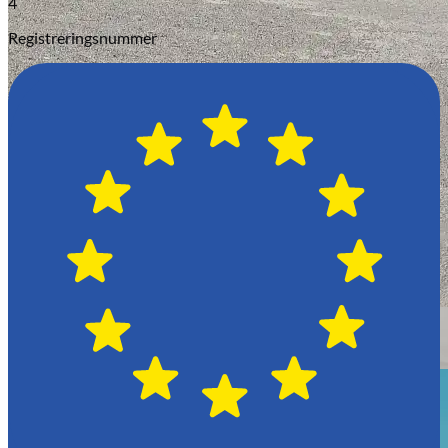
4
Registreringsnummer
Växjö