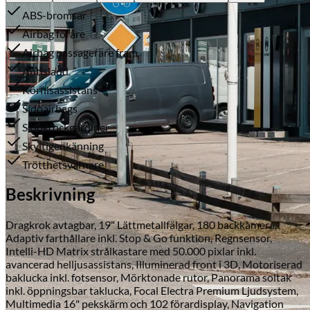
ABS-bromsar
Airbag förare
Airbag passagerare fram
Antisladd
Körfilsassistans
Sidoairbags
Sidokrockgardiner
Serviceverkstad
Skyltigenkänning
Trötthetsvarnare
Beskrivning
Dragkrok avtagbar, 19" Lättmetallfälgar, 180 backkamera,
Adaptiv farthållare inkl. Stop & Go funktion, Regnsensor,
Intelli-HD Matrix strålkastare med 50.000 pixlar inkl.
avancerad helljusassistans, Illuminerad front i 3D, Motoriserad
baklucka inkl. fotsensor, Mörktonade rutor, Panorama soltak
inkl. öppningsbar taklucka, Focal Electra Premium Ljudsystem,
Multimedia 16" pekskärm och 102 förardisplay, Navigation