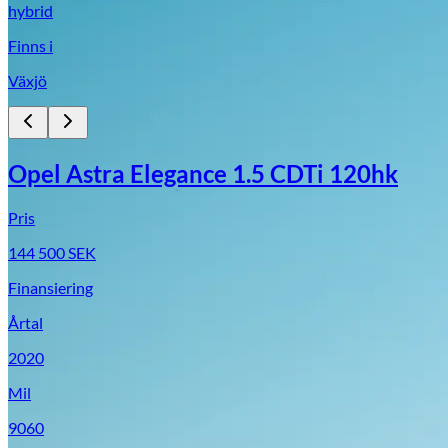
hybrid
Finns i
Växjö
Opel Astra Elegance 1.5 CDTi 120hk
Pris
144 500
SEK
Finansiering
Årtal
2020
Mil
9060