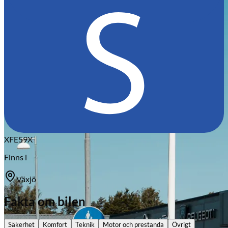
Citroën
XFE59X
Finns i
Växjö
Fakta om bilen
Säkerhet
Komfort
Teknik
Motor och prestanda
Övrigt