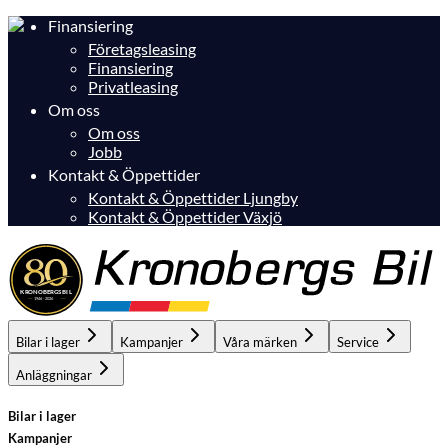
Finansiering
Företagsleasing
Finansiering
Privatleasing
Om oss
Om oss
Jobb
Kontakt & Öppettider
Kontakt & Öppettider Ljungby
Kontakt & Öppettider Växjö
Bilar i lager
Kampanjer
Våra märken
Service
Anläggningar
Bilar i lager
Kampanjer