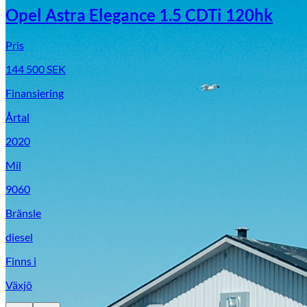
Opel Astra Elegance 1.5 CDTi 120hk
Pris
144 500
SEK
Finansiering
Årtal
2020
Mil
9060
Bränsle
diesel
Finns i
Växjö