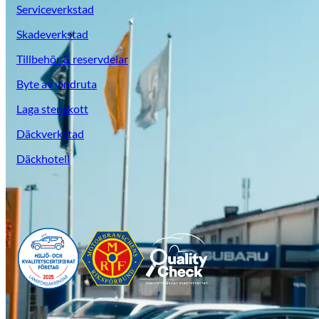
Serviceverkstad
Skadeverkstad
Tillbehör & reservdelar
Byte av vindruta
Laga stenskott
Däckverkstad
Däckhotell
Suzuki