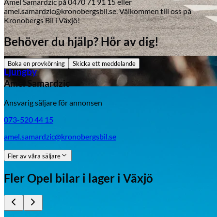
Amel Samardzic på 0470 71 91 15 eller
amel.samardzic@kronobergsbil.se. Välkommen till oss på
Kronobergs Bil i Växjö!
Behöver du hjälp? Hör av dig!
Aixiam
Boka en provkörning
Skicka ett meddelande
Ljungby
Amel Samardzic
Ansvarig säljare för annonsen
073-520 44 15
amel.samardzic@kronobergsbil.se
Fler av våra säljare
Fler
Opel
bilar i lager
i Växjö
Honda