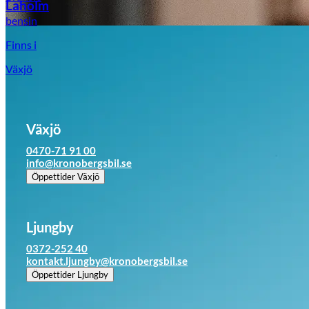
Laholm
bensin
Finns i
Växjö
Växjö
0470-71 91 00
info@kronobergsbil.se
Öppettider
Växjö
Ljungby
0372-252 40
kontakt.ljungby@kronobergsbil.se
Öppettider
Ljungby