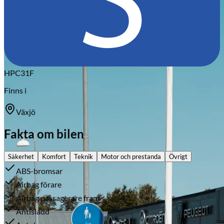
Citroën
HPC31F
Finns i
Växjö
Fakta om bilen
Säkerhet
Komfort
Teknik
Motor och prestanda
Övrigt
ABS-bromsar
Airbag förare
Airbag passagerare fram
Antisladd