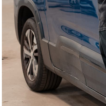
KGM Pickups
Fordonstyp
Mopedbil
Pickup
Transportbil
Personbil
Visa alla fordon