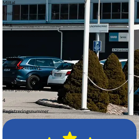
Miltal
0 mil
Färg
Diamond Black Metallic
Motoreffekt
150 HK
Motoreffekt (kW)
110 kW
Antal passagerare
4
Registreringsnummer