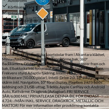
Autobroms
Körfilsassistans
Sidoairbags
Sidokrockgardiner
Skyltigenkänning
Trötthetsvarnare
Beskrivning
Serviceverkstad
Eljusterbara Ergonomiska sportstolar fram i Alcantara klädsel,
Minnesfunktion i förarstolen, Sätesvörme bak, 360°
Backkamera, Döda vinkel senare, Parkeringssensorer fram och
bak, Elbaklucka inkl fotsensor, Rattvärme, Adaptiv farthållare,
Frekvens styrd Adaptiv fjädring, Intelli-HD adaptiva
strålkastare (50.000 pixlar), Intelli-Drive 2.0, 16" infotainment
skärm inkl. Navigation, 10" förardisplay, Pixelbox inkl trådlös
laddning och 2 USB-uttag, Trådlös Apple CarPlay och Android
Auto, Rattvärme, Dragkrok (Avtagbar). FRI SERVICE
3ÅR/6.000 MIL! PRIVATLEASA DENNA BIL FÖR ENDAST
4.724:-/MÅN INKL. SERVICE, DRAGKROK, METALLIC OCH
MATTOR! För mer information eller provkörning kontakta