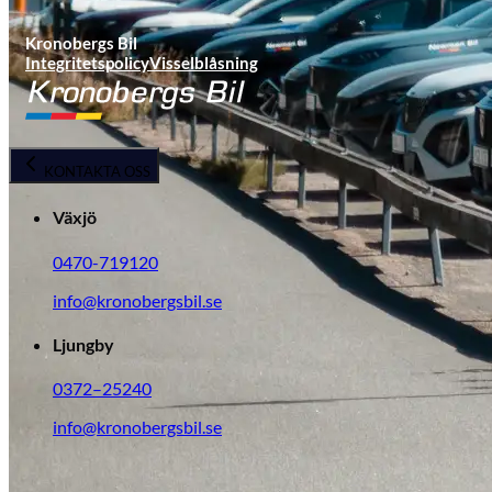
Tillbehör & reservdelar
Kronobergs Bil
Integritetspolicy
Visselblåsning
Leapmotor
KONTAKTA OSS
Växjö
0470-719120
info@kronobergsbil.se
Ljungby
0372–25240
info@kronobergsbil.se