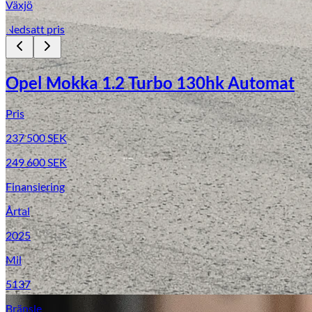
Växjö
Nedsatt pris
Opel Mokka 1.2 Turbo 130hk Automat
Pris
237 500
SEK
249 600
SEK
Finansiering
Årtal
2025
Mil
5137
Bränsle