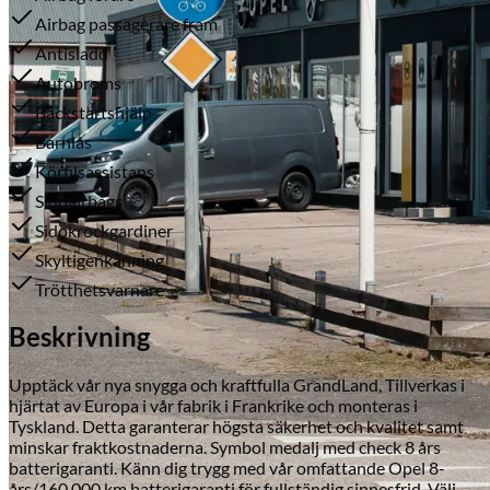
Airbag passagerare fram
Antisladd
Autobroms
Backstartshjälp
Barnlås
Körfilsassistans
Sidoairbags
Serviceverkstad
Sidokrockgardiner
Skyltigenkänning
Trötthetsvarnare
Beskrivning
Upptäck vår nya snygga och kraftfulla GrandLand, Tillverkas i
hjärtat av Europa i vår fabrik i Frankrike och monteras i
Tyskland. Detta garanterar högsta säkerhet och kvalitet samt
minskar fraktkostnaderna. Symbol medalj med check 8 års
batterigaranti. Känn dig trygg med vår omfattande Opel 8-
års/160 000 km batterigaranti för fullständig sinnesfrid. Välj