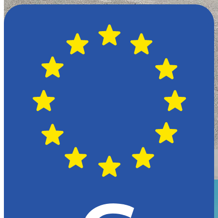
Växjö