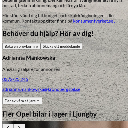
bostad, teckna abonnemang och få nya lån.
För stöd, vänd dig till budget- och skuldrådgivningen i din
kommun. Kontaktuppgifter finns på
konsumentverket.se .
Behöver du hjälp? Hör av dig!
Boka en provkörning
Skicka ett meddelande
Adrianna Mankowska
Ansvarig säljare för annonsen
0372-25 246
adrianna.mankowska@kronobergsbil.se
Fler av våra säljare
Fler
Opel
bilar i lager
i Ljungby