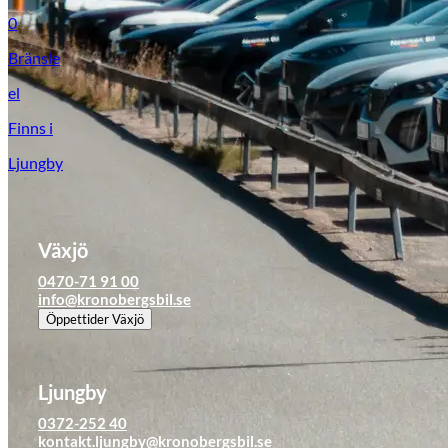
Tillbehör & reservdelar
0
Bränsle
Leapmotor
el
Finns i
Ljungby
Växjö
0470-71 91 00
info@kronobergsbil.se
Öppettider
Växjö
Ljungby
0372-252 40
kontakt.ljungby@kronobergsbil.se