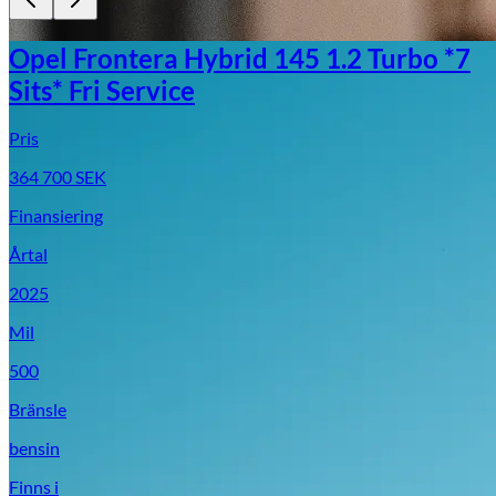
Laholm
Opel Frontera Hybrid 145 1.2 Turbo *7
Sits* Fri Service
Pris
364 700
SEK
Finansiering
Årtal
2025
Mil
500
Bränsle
bensin
Finns i