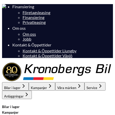
Finansiering
Företagsleasing
Finansiering
Privatleasing
Om oss
Om oss
Jobb
Kontakt & Öppettider
Kontakt & Öppettider Ljungby
Kontakt & Öppettider Växjö
Bilar i lager
Kampanjer
Våra märken
Service
Anläggningar
Bilar i lager
Kampanjer