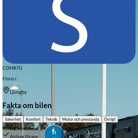
Citroën
CDH87G
Finns i
Ljungby
Fakta om bilen
Säkerhet
Komfort
Teknik
Motor och prestanda
Övrigt
ABS-bromsar
Airbag förare