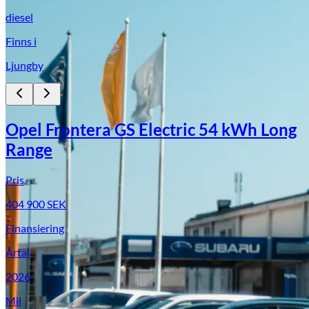
diesel
Finns i
Ljungby
Opel Frontera GS Electric 54 kWh Long
Range
Suzuki
Pris
404 900
SEK
Finansiering
Årtal
2026
Mil