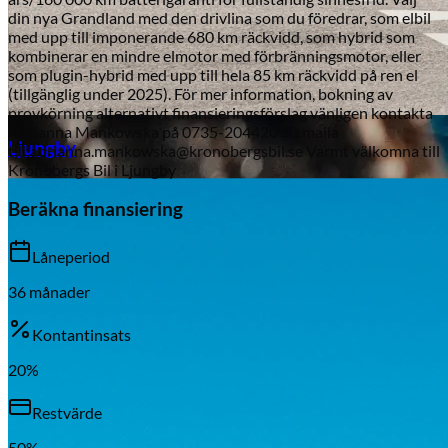
din nya Grandland med den drivlina som du föredrar, som elbil
med upp till imponerande 680 km räckvidd, som hybrid som
kombinerar en mindre elmotor med förbränningsmotor, eller
som plugin-hybrid med upp till hela 85 km räckvidd på ren el
(tillgänglig under 2025). För mer information, bokning av
provkörning alternativt finansieringsförslag vänligen kontakta
Aixiam
Adrianna Mankowska på 0735-204420 alt maila
Ljungby
till:adrianna.mankowska@kronobergsbil.se Varmt välkomna till
Kronobergs Bil i Ljungby
Beräkna finansiering
Låneperiod
36
månader
Kontantinsats
20
%
Restvärde
Honda
50
%