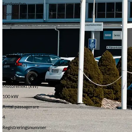
Fordonstyp
Kombi
Miltal
500 mil
Färg
Diamond Black Metallic
Motoreffekt
136 HK
Motoreffekt (kW)
100 kW
Antal passagerare
4
Registreringsnummer