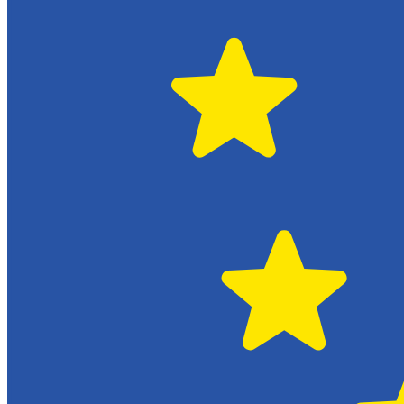
Växjö
Citroën