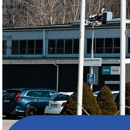
Fordonstyp
SUV
Miltal
0 mil
Färg
Gråmetallic
Motoreffekt
83 HK
Antal passagerare
4
Registreringsnummer