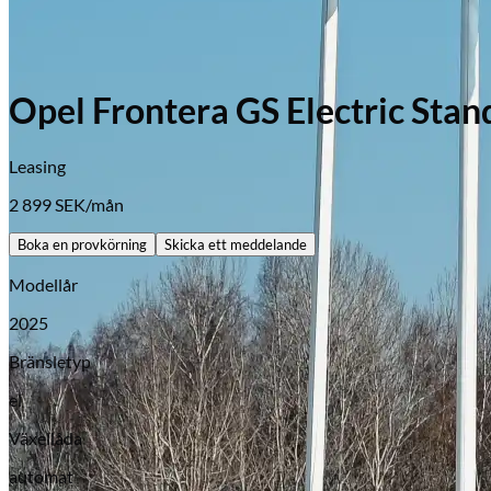
Opel Frontera GS Electric Stan
Leasing
2 899
SEK/mån
Boka en provkörning
Skicka ett meddelande
Modellår
2025
Bränsletyp
el
Växellåda
automat
Opel