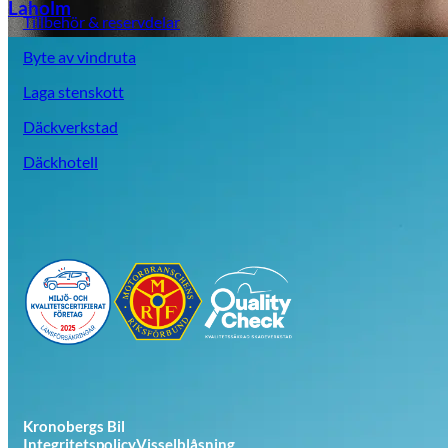
Laholm
Tillbehör & reservdelar
Byte av vindruta
Laga stenskott
Däckverkstad
Däckhotell
Kronobergs Bil
Integritetspolicy
Visselblåsning