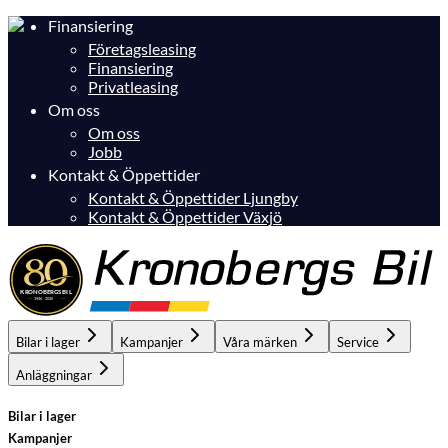
Finansiering
Företagsleasing
Finansiering
Privatleasing
Om oss
Om oss
Jobb
Kontakt & Öppettider
Kontakt & Öppettider Ljungby
Kontakt & Öppettider Växjö
Bilar i lager
Kampanjer
Våra märken
Service
Anläggningar
Bilar i lager
Kampanjer