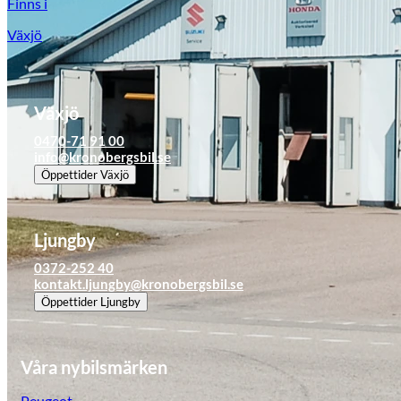
Finns i
Växjö
Växjö
0470-71 91 00
info@kronobergsbil.se
Öppettider
Växjö
Ljungby
0372-252 40
kontakt.ljungby@kronobergsbil.se
Öppettider
Ljungby
Skadeverkstad
Våra nybilsmärken
Peugeot