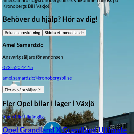
Citroën
amel.samardzic@kronobergsbil.se. Välkommen till oss på
Kronobergs Bil i Växjö!
Behöver du hjälp? Hör av dig!
Boka en provkörning
Skicka ett meddelande
Amel Samardzic
Ansvarig säljare för annonsen
073-520 44 15
amel.samardzic@kronobergsbil.se
Fler av våra säljare
Fler
Opel
bilar i lager
i Växjö
Ingen bild tillgänglig
Opel Grandland X Grandland Ultimate