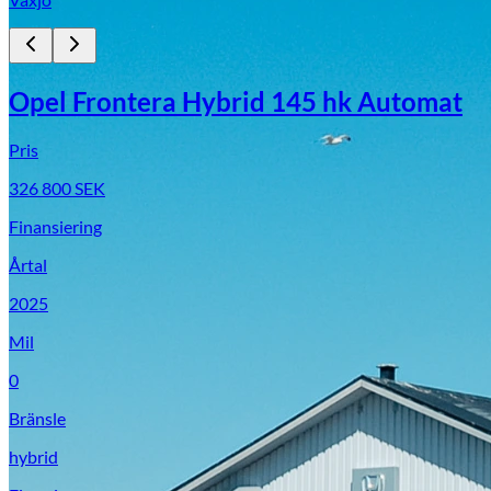
Opel Frontera Hybrid 145 hk Automat
Pris
326 800
SEK
Finansiering
Årtal
2025
Mil
0
Bränsle
hybrid