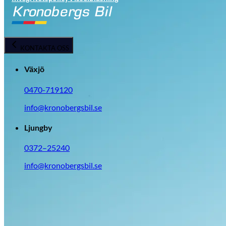
KONTAKTA OSS
Växjö
0470-719120
info@kronobergsbil.se
Ljungby
0372–25240
info@kronobergsbil.se