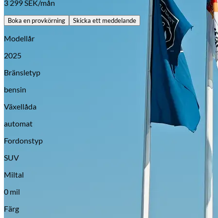
3 299
SEK/mån
Boka en provkörning
Skicka ett meddelande
Modellår
2025
Bränsletyp
bensin
Växellåda
automat
Fordonstyp
SUV
Miltal
0 mil
Färg