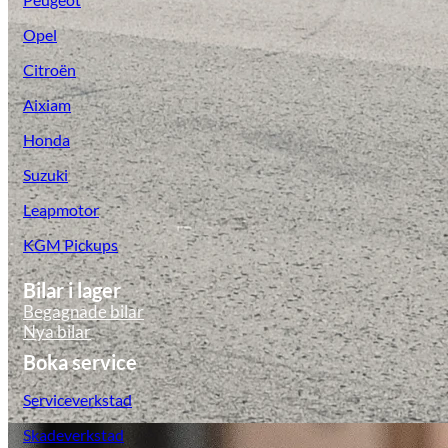
Opel
Citroën
Aixiam
Honda
Suzuki
Leapmotor
KGM Pickups
Bilar i lager
Begagnade bilar
Nya bilar
Boka service
Serviceverkstad
Skadeverkstad