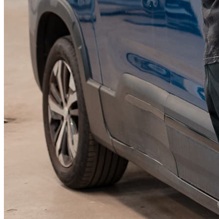
KGM Pickups
Fordonstyp
Mopedbil
Pickup
Transportbil
Personbil
Visa alla fordon