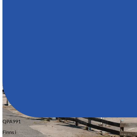
Serviceverkstad
QPA991
Finns i