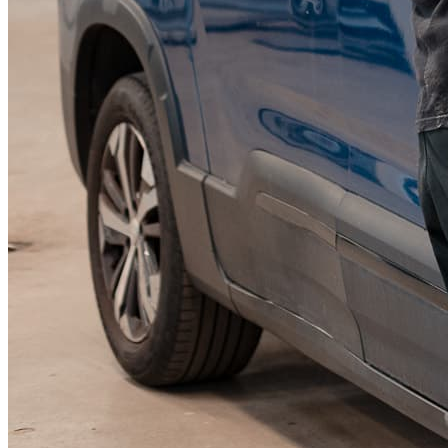
KGM Pickups
Fordonstyp
Mopedbil
Pickup
Transportbil
Personbil
Visa alla fordon