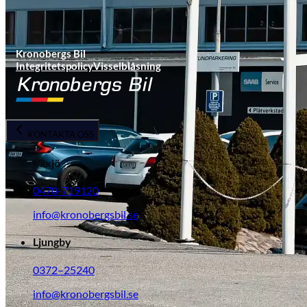
Kronobergs Bil
Integritetspolicy
Visselblåsning
KONTAKTA OSS
Växjö
0470-719120
info@kronobergsbil.se
Ljungby
0372–25240
info@kronobergsbil.se