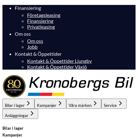
Finansiering
Företagsleasing
Finansiering
Privatleasing
Om oss
Om oss
Jobb
Kontakt & Öppettider
Kontakt & Öppettider Ljungby
Kontakt & Öppettider Växjö
Bilar i lager
Kampanjer
Våra märken
Service
Anläggningar
Bilar i lager
Kampanjer