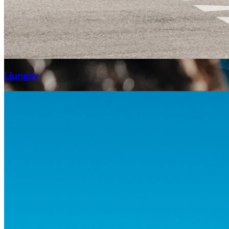
Aixiam
Ljungby
Honda