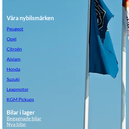
Våra nybilsmärken
Peugeot
Opel
Citroën
Aixiam
Honda
Suzuki
Leapmotor
KGM Pickups
Bilar i lager
Begagnade bilar
Nya bilar