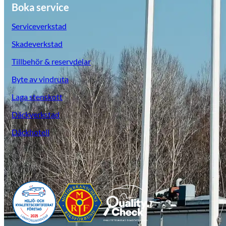
Boka service
Serviceverkstad
Skadeverkstad
Tillbehör & reservdelar
Byte av vindruta
Laga stenskott
Däckverkstad
Däckhotell
Opel