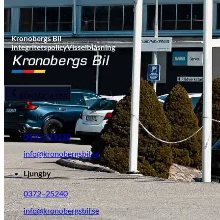
Kronobergs Bil
Integritetspolicy
Visselblåsning
KONTAKTA OSS
Växjö
0470-719120
info@kronobergsbil.se
Ljungby
0372–25240
info@kronobergsbil.se