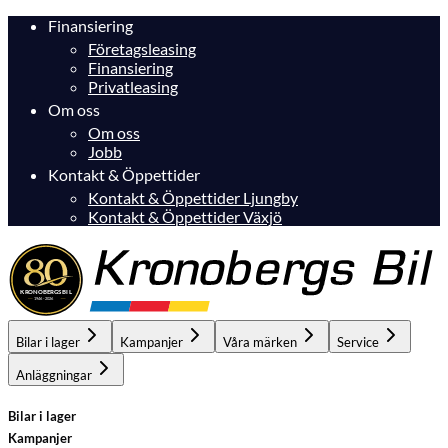
Finansiering
Företagsleasing
Finansiering
Privatleasing
Om oss
Om oss
Jobb
Kontakt & Öppettider
Kontakt & Öppettider Ljungby
Kontakt & Öppettider Växjö
Bilar i lager
Kampanjer
Våra märken
Service
Anläggningar
Bilar i lager
Kampanjer