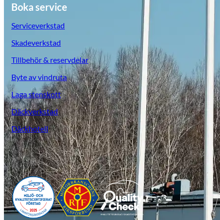
Boka service
Serviceverkstad
Skadeverkstad
Tillbehör & reservdelar
Byte av vindruta
Laga stenskott
Däckverkstad
Däckhotell
Opel