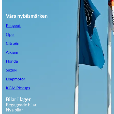
Våra nybilsmärken
Peugeot
Opel
Citroën
Aixiam
Honda
Suzuki
Leapmotor
KGM Pickups
Bilar i lager
Begagnade bilar
Nya bilar