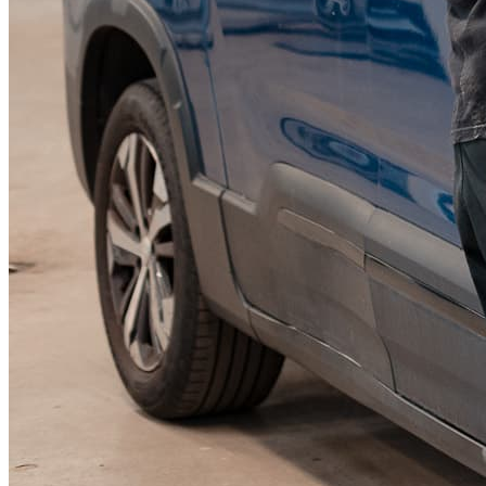
KGM Pickups
Fordonstyp
Mopedbil
Pickup
Transportbil
Personbil
Visa alla fordon