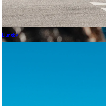
Aixiam
Ljungby
Honda