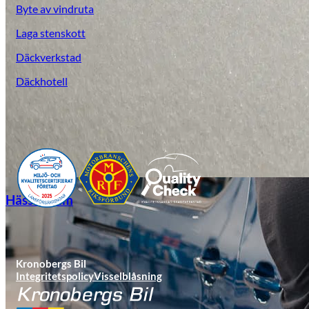
Byte av vindruta
Laga stenskott
Däckverkstad
Däckhotell
Hässleholm
Kronobergs Bil
Integritetspolicy
Visselblåsning