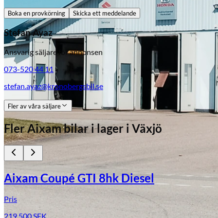
Boka en provkörning
Skicka ett meddelande
Stefan Ayaz
Ansvarig säljare för annonsen
073-520 44 11
stefan.ayaz@kronobergsbil.se
Fler av våra säljare
Fler
Aixam
bilar i lager
i Växjö
Aixam Coupé GTI 8hk Diesel
Skadeverkstad
Pris
219 500
SEK