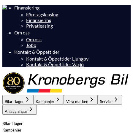
Finansiering
Företagsleasing
Finansiering
Privatleasing
Om oss
Om oss
Jobb
Kontakt & Öppettider
Kontakt & Öppettider Ljungby
Kontakt & Öppettider Växjö
Bilar i lager
Kampanjer
Våra märken
Service
Anläggningar
Bilar i lager
Kampanjer