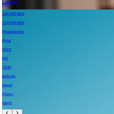
Laholm
Pris
149 500
SEK
159 500
SEK
Finansiering
Årtal
2021
Mil
2500
Bränsle
diesel
Finns i
Växjö