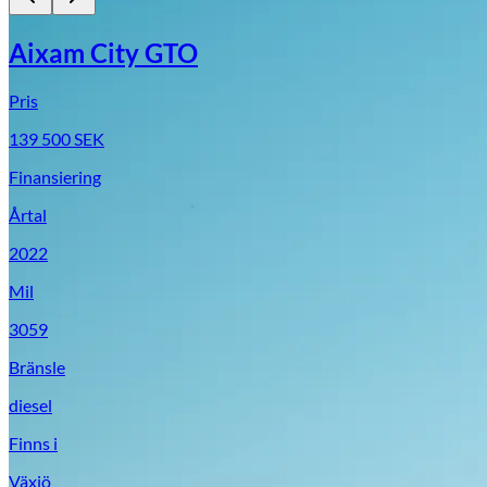
Aixam City GTO
Pris
139 500
SEK
Finansiering
Årtal
2022
Mil
3059
Bränsle
diesel
Finns i
Växjö