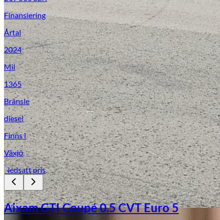
Finansiering
Årtal
2024
Mil
1365
Bränsle
diesel
Finns i
Växjö
Nedsatt pris
Aixam GTI Coupé 0.5 CVT Euro 5