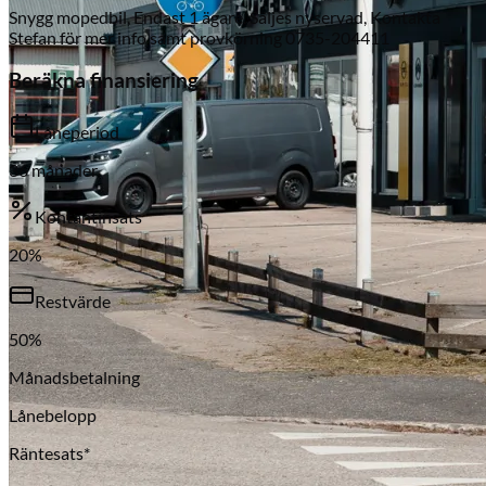
Snygg mopedbil, Endast 1 ägare. Säljes nyservad, Kontakta
Stefan för mer info samt provkörning 0735-204411
Beräkna finansiering
Låneperiod
36
månader
Kontantinsats
Serviceverkstad
20
%
Restvärde
50
%
Månadsbetalning
Lånebelopp
Räntesats*