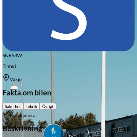
Citroën
SNR58W
Finns i
Växjö
Fakta om bilen
Säkerhet
Teknik
Övrigt
Backkamera
Beskrivning