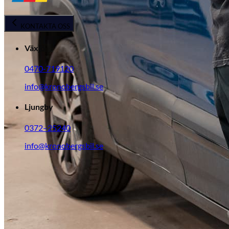
KONTAKTA OSS
Växjö
0470-719120
info@kronobergsbil.se
Ljungby
KGM Pickups
Fordonstyp
0372–25240
Mopedbil
Pickup
Transportbil
Personbil
info@kronobergsbil.se
Visa alla fordon