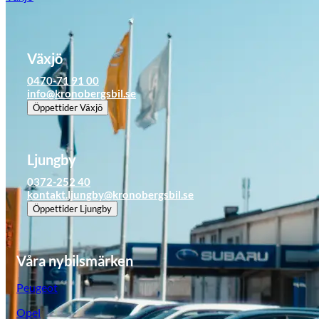
Växjö
0470-71 91 00
info@kronobergsbil.se
Öppettider
Växjö
Ljungby
0372-252 40
Suzuki
kontakt.ljungby@kronobergsbil.se
Öppettider
Ljungby
Våra nybilsmärken
Peugeot
Opel