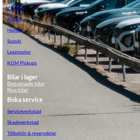
Tillbehör & reservdelar
Citroën
Aixiam
Leapmotor
Honda
Suzuki
Leapmotor
KGM Pickups
Bilar i lager
Begagnade bilar
Nya bilar
Boka service
Serviceverkstad
Skadeverkstad
Tillbehör & reservdelar