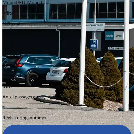
Moped/EU-Moped
Miltal
1015 mil
Färg
Vit/Svart tak
Motoreffekt
8 HK
Motoreffekt (kW)
6 kW
Antal passagerare
1
Registreringsnummer