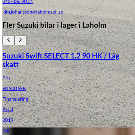
043-036 90 01
kim.johansson@laholmsbil.se
Fler
Suzuki
bilar i lager
i Laholm
Suzuki Swift SELECT 1.2 90 HK / Låg
skatt
Pris
98 900
SEK
Finansiering
Årtal
2019
Mil