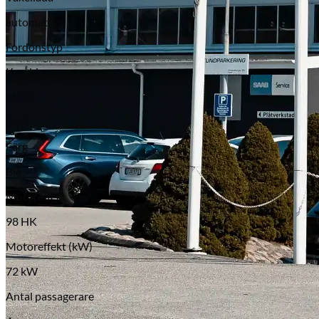
automat
Fordonstyp
Kombi
Miltal
0 mil
Färg
Blå
Motoreffekt
98 HK
Motoreffekt (kW)
72 kW
Antal passagerare