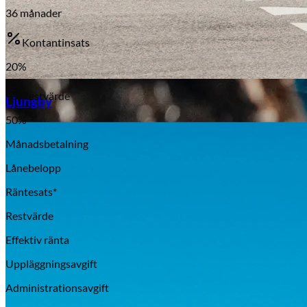
36
månader
Kontantinsats
20
%
Aixiam
Restvärde
Ljungby
50
%
Månadsbetalning
Lånebelopp
Räntesats*
Restvärde
Effektiv ränta
Uppläggningsavgift
Administrationsavgift
Honda