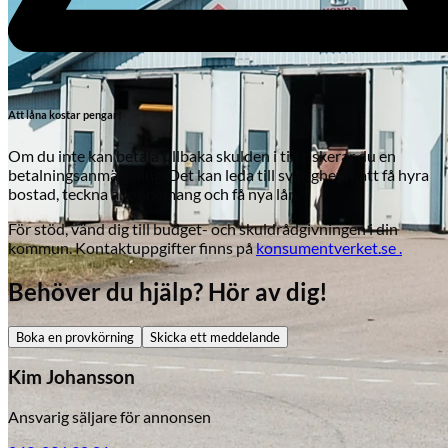
Att låna kostar pengar!
Om du inte kan betala tillbaka skulden i tid riskerar du en
betalningsanmärkning. Det kan leda till svårigheter att få hyra
bostad, teckna abonnemang och få nya lån.
För stöd, vänd dig till budget- och skuldrådgivningen i din
kommun. Kontaktuppgifter finns på
konsumentverket.se .
Behöver du hjälp? Hör av dig!
Boka en provkörning
Skicka ett meddelande
Kim Johansson
Skadeverkstad
Ansvarig säljare för annonsen