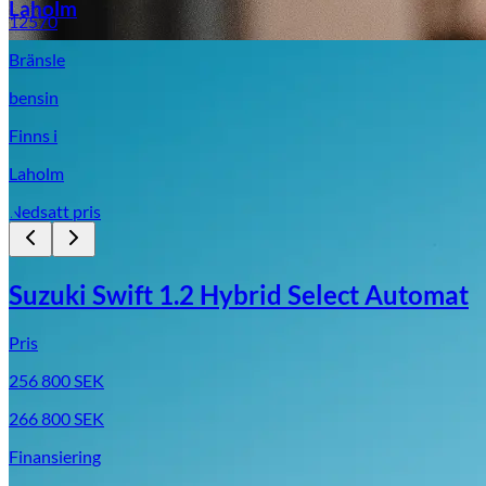
Laholm
12570
Bränsle
bensin
Finns i
Laholm
Nedsatt pris
Suzuki Swift 1.2 Hybrid Select Automat
Pris
256 800
SEK
266 800
SEK
Finansiering