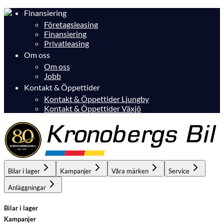
Finansiering
Företagsleasing
Finansiering
Privatleasing
Om oss
Om oss
Jobb
Kontakt & Öppettider
Kontakt & Öppettider Ljungby
Kontakt & Öppettider Växjö
Bilar i lager
Kampanjer
Våra märken
Service
Anläggningar
Bilar i lager
Kampanjer