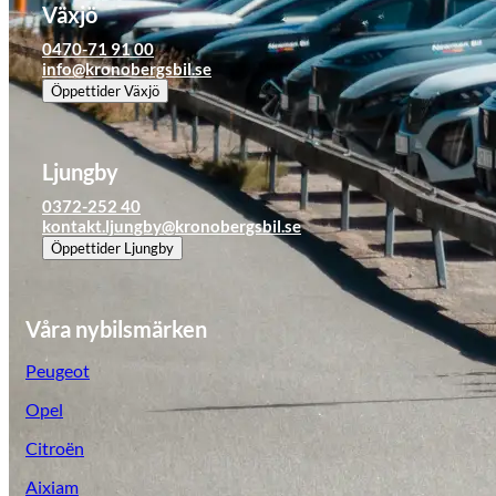
Växjö
Tillbehör & reservdelar
0470-71 91 00
info@kronobergsbil.se
Öppettider
Växjö
Leapmotor
Ljungby
0372-252 40
kontakt.ljungby@kronobergsbil.se
Öppettider
Ljungby
Våra nybilsmärken
Peugeot
Opel
Citroën
Aixiam