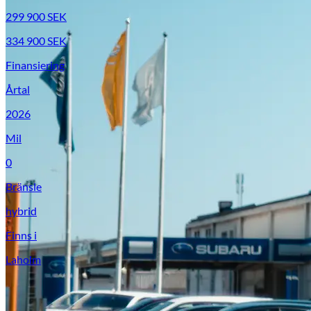
299 900
SEK
334 900
SEK
Finansiering
Årtal
2026
Mil
0
Suzuki
Bränsle
hybrid
Finns i
Laholm