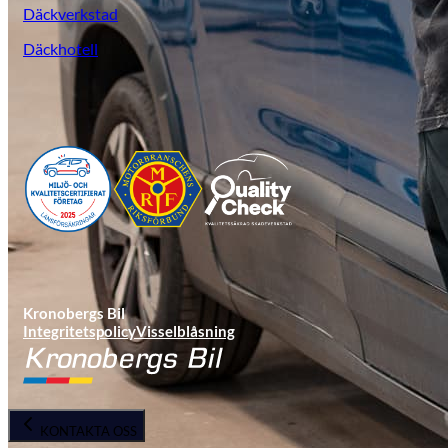
Däckverkstad
Däckhotell
KGM Pickups
Fordonstyp
Mopedbil
Pickup
Transportbil
Personbil
Visa alla fordon
Kronobergs Bil
Integritetspolicy
Visselblåsning
KONTAKTA OSS