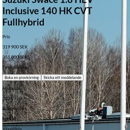
Inclusive 140 HK CVT
Fullhybrid
Pris
319 900
SEK
351 800
SEK
Finansiering
Boka en provkörning
Skicka ett meddelande
Modellår
Opel
2024
Bränsletyp
hybrid
Växellåda