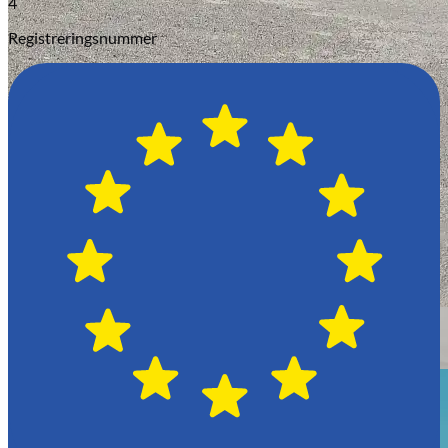
4
Registreringsnummer
Växjö