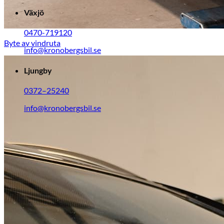
Växjö
0470-719120
Byte av vindruta
info@kronobergsbil.se
Ljungby
0372–25240
info@kronobergsbil.se