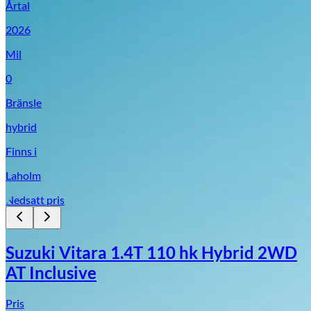
Årtal
2026
Mil
0
Bränsle
hybrid
Finns i
Laholm
Nedsatt pris
Suzuki Vitara 1.4T 110 hk Hybrid 2WD
AT Inclusive
Pris