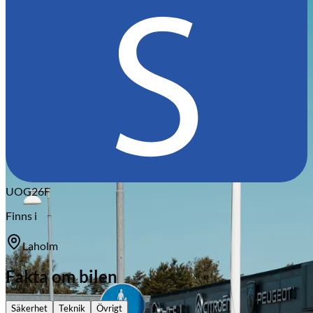
Citroën
UOG26F
Finns i
Laholm
Fakta om bilen
Säkerhet
Teknik
Övrigt