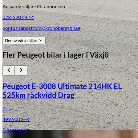
Ansvarig säljare för annonsen
073-520 44 14
pontus.sandstrom@kronobergsbil.se
Fler av våra säljare
Fler
Peugeot
bilar i lager
i Växjö
Peugeot E-3008 Ultimate 214HK EL
525km räckvidd Drag
Pris
499 900
SEK
Finansiering