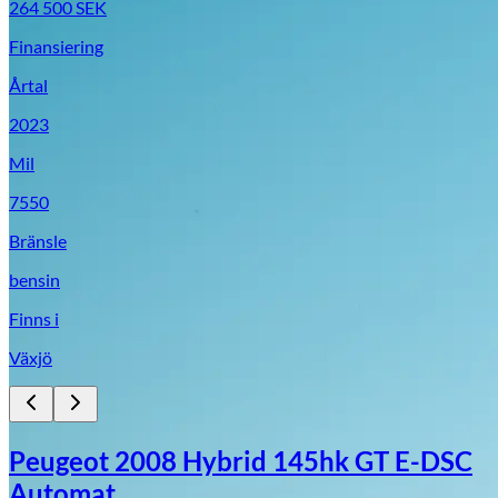
264 500
SEK
Finansiering
Årtal
2023
Mil
7550
Bränsle
bensin
Finns i
Växjö
Peugeot 2008 Hybrid 145hk GT E-DSC
Automat