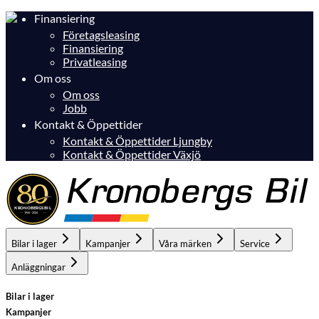
Finansiering
Företagsleasing
Finansiering
Privatleasing
Om oss
Om oss
Jobb
Kontakt & Öppettider
Kontakt & Öppettider Ljungby
Kontakt & Öppettider Växjö
Bilar i lager
Kampanjer
Våra märken
Service
Anläggningar
Bilar i lager
Kampanjer