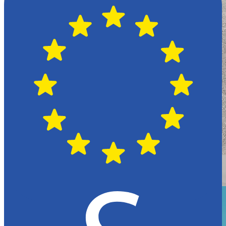
Växjö