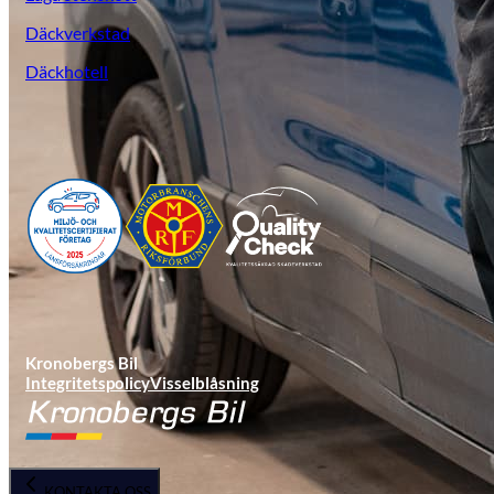
Däckverkstad
Däckhotell
KGM Pickups
Fordonstyp
Mopedbil
Pickup
Transportbil
Personbil
Visa alla fordon
Kronobergs Bil
Integritetspolicy
Visselblåsning
KONTAKTA OSS