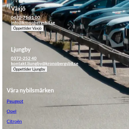
Tillbehör & reservdelar
Växjö
0470-71 91 00
info@kronobergsbil.se
Leapmotor
Öppettider
Växjö
Ljungby
0372-252 40
kontakt.ljungby@kronobergsbil.se
Öppettider
Ljungby
Våra nybilsmärken
Peugeot
Opel
Citroën