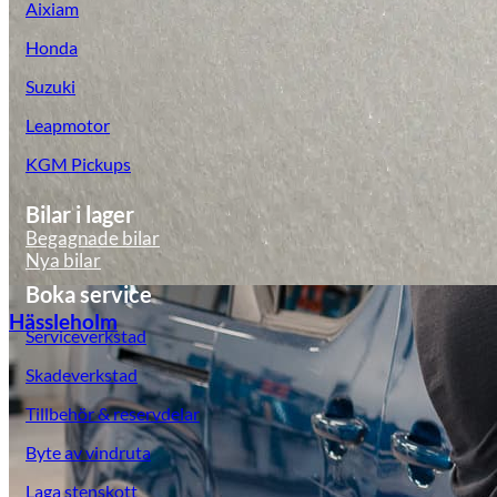
Aixiam
Honda
Suzuki
Leapmotor
KGM Pickups
Bilar i lager
Begagnade bilar
Nya bilar
Boka service
Hässleholm
Serviceverkstad
Skadeverkstad
Tillbehör & reservdelar
Byte av vindruta
Laga stenskott