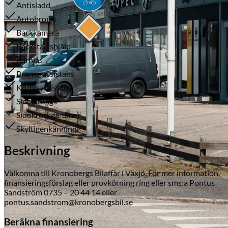
Antisladd
Autobroms
Backkamera
Backstartshjälp
Barnlås
Broms-assistans
Körfilsassistans
Sidoairbags
Serviceverkstad
Sidokrockgardiner
Skyltigenkänning
Beskrivning
Välkomna till Kronobergs Bilaffär i Växjö. För mer information,
finansieringsförslag eller provkörning ring eller sms:a Pontus
Sandström 0735 – 20 44 14 eller
pontus.sandstrom@kronobergsbil.se
Beräkna finansiering