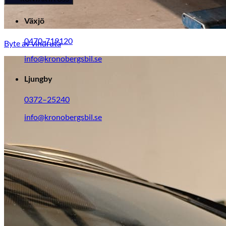
Växjö
0470-719120
Byte av vindruta
info@kronobergsbil.se
Ljungby
0372–25240
info@kronobergsbil.se