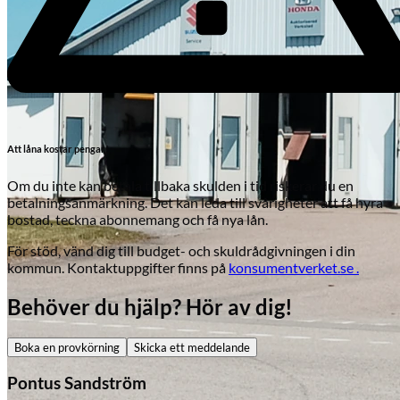
Att låna kostar pengar!
Om du inte kan betala tillbaka skulden i tid riskerar du en
betalningsanmärkning. Det kan leda till svårigheter att få hyra
bostad, teckna abonnemang och få nya lån.
För stöd, vänd dig till budget- och skuldrådgivningen i din
kommun. Kontaktuppgifter finns på
konsumentverket.se .
Behöver du hjälp? Hör av dig!
Skadeverkstad
Boka en provkörning
Skicka ett meddelande
Pontus Sandström