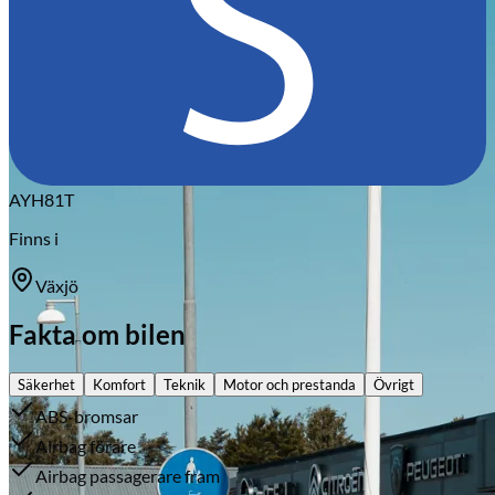
Citroën
AYH81T
Finns i
Växjö
Fakta om bilen
Säkerhet
Komfort
Teknik
Motor och prestanda
Övrigt
ABS-bromsar
Airbag förare
Airbag passagerare fram