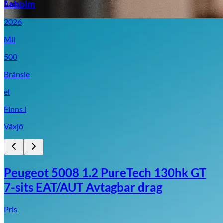
Laholm
Årtal
2026
Mil
500
Bränsle
el
Finns i
Växjö
Peugeot 5008 1.2 PureTech 130hk GT
7-sits EAT/AUT Avtagbar drag
Pris