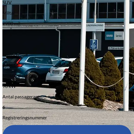
SUV
Miltal
2900 mil
Färg
Grå
Motoreffekt
131 HK
Motoreffekt (kW)
96 kW
Antal passagerare
6
Registreringsnummer