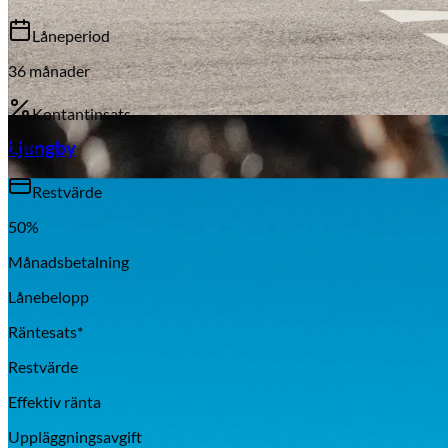
Låneperiod
36
månader
Kontantinsats
Aixiam
Ljungby
20
%
Restvärde
50
%
Månadsbetalning
Lånebelopp
Räntesats*
Restvärde
Effektiv ränta
Honda
Uppläggningsavgift