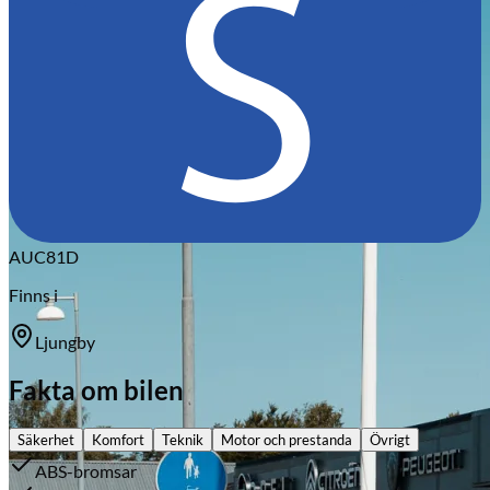
Citroën
AUC81D
Finns i
Ljungby
Fakta om bilen
Säkerhet
Komfort
Teknik
Motor och prestanda
Övrigt
ABS-bromsar