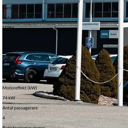
Fordonstyp
Halvkombi
Miltal
1000 mil
Färg
Grå
Motoreffekt
101 HK
Motoreffekt (kW)
74 kW
Antal passagerare
4
Registreringsnummer