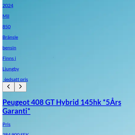
2024
Mil
850
Bränsle
bensin
Finns i
Ljungby
Nedsatt pris
Peugeot 408 GT Hybrid 145hk *5Års
Garanti*
Pris
384 900
SEK