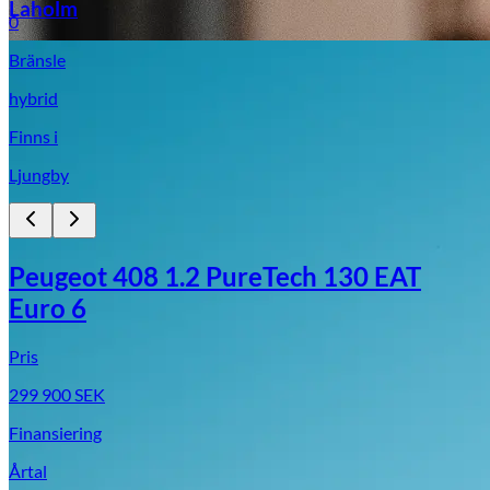
Laholm
0
Bränsle
hybrid
Finns i
Ljungby
Peugeot 408 1.2 PureTech 130 EAT
Euro 6
Pris
299 900
SEK
Finansiering
Årtal