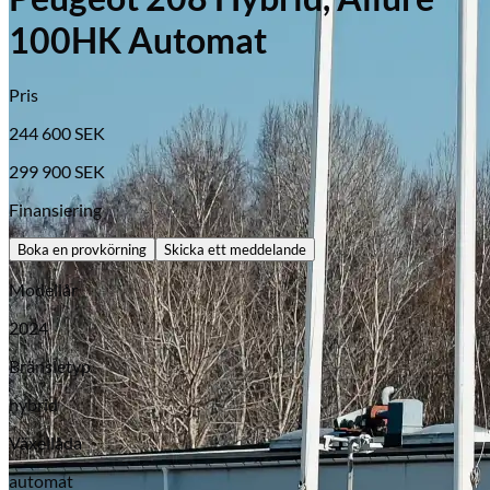
100HK Automat
Pris
244 600
SEK
299 900
SEK
Finansiering
Boka en provkörning
Skicka ett meddelande
Modellår
2024
Opel
Bränsletyp
hybrid
Växellåda
automat