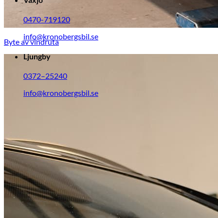
0470-719120
info@kronobergsbil.se
Byte av vindruta
Ljungby
0372–25240
info@kronobergsbil.se