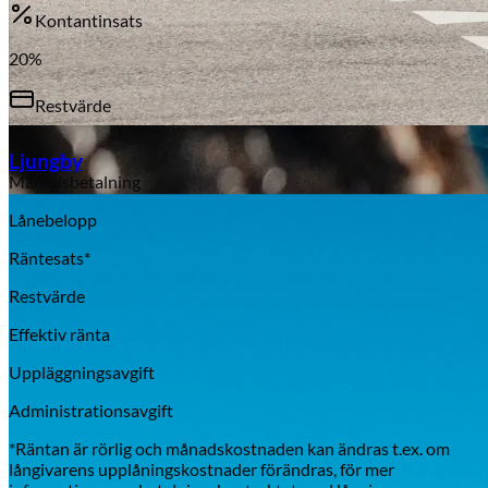
Kontantinsats
20
%
Restvärde
Aixiam
50
%
Ljungby
Månadsbetalning
Lånebelopp
Räntesats*
Restvärde
Effektiv ränta
Uppläggningsavgift
Administrationsavgift
*Räntan är rörlig och månadskostnaden kan ändras t.ex. om
Honda
långivarens upplåningskostnader förändras, för mer