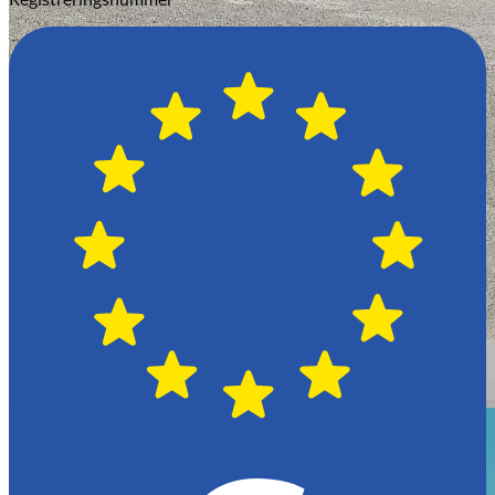
Växjö