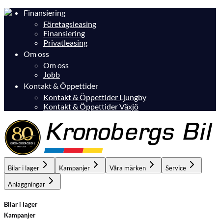
Finansiering
Företagsleasing
Finansiering
Privatleasing
Om oss
Om oss
Jobb
Kontakt & Öppettider
Kontakt & Öppettider Ljungby
Kontakt & Öppettider Växjö
Bilar i lager
Kampanjer
Våra märken
Service
Anläggningar
Bilar i lager
Kampanjer