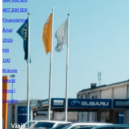
407 200
SEK
Finansiering
Årtal
2026
Mil
100
Bränsle
Suzuki
hybrid
Finns i
Ljungby
Växjö