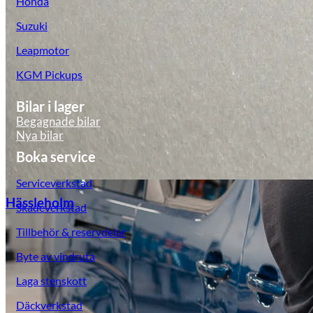
Honda
Suzuki
Leapmotor
KGM Pickups
Bilar i lager
Begagnade bilar
Nya bilar
Boka service
Serviceverkstad
Hässleholm
Skadeverkstad
Tillbehör & reservdelar
Byte av vindruta
Laga stenskott
Däckverkstad