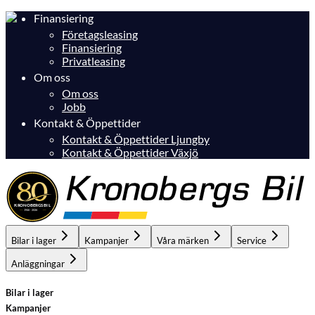
Finansiering
Företagsleasing
Finansiering
Privatleasing
Om oss
Om oss
Jobb
Kontakt & Öppettider
Kontakt & Öppettider Ljungby
Kontakt & Öppettider Växjö
Bilar i lager
Kampanjer
Våra märken
Service
Anläggningar
Bilar i lager
Kampanjer