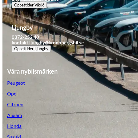
Tillbehör & reservdelar
Öppettider
Växjö
Leapmotor
Ljungby
0372-252 40
kontakt.ljungby@kronobergsbil.se
Öppettider
Ljungby
Våra nybilsmärken
Peugeot
Opel
Citroën
Aixiam
Honda
Suzuki