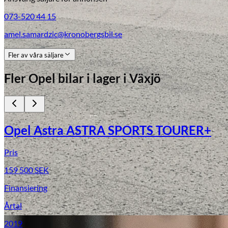
073-520 44 15
amel.samardzic@kronobergsbil.se
Fler av våra säljare
Fler
Opel
bilar i lager
i Växjö
Opel Astra ASTRA SPORTS TOURER+
Pris
159 500
SEK
Finansiering
Årtal
2019