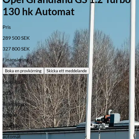
130 hk Automat
Pris
289 500
SEK
327 800
SEK
Finansiering
Boka en provkörning
Skicka ett meddelande
Modellår
2024
Opel
Bränsletyp
bensin
Växellåda
automat