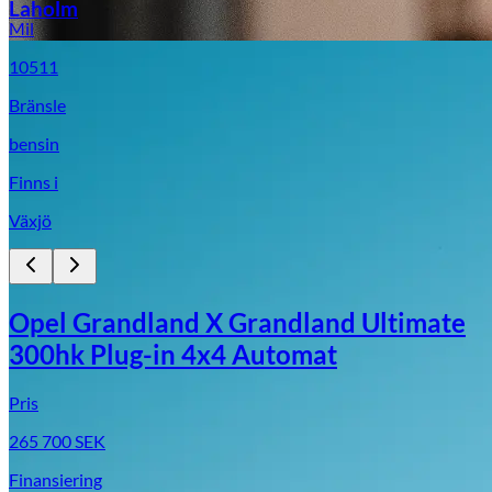
Laholm
Mil
10511
Bränsle
bensin
Finns i
Växjö
Opel Grandland X Grandland Ultimate
300hk Plug-in 4x4 Automat
Pris
265 700
SEK
Finansiering