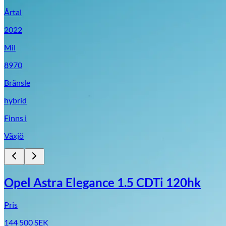
Årtal
2022
Mil
8970
Bränsle
hybrid
Finns i
Växjö
Opel Astra Elegance 1.5 CDTi 120hk
Pris
144 500
SEK