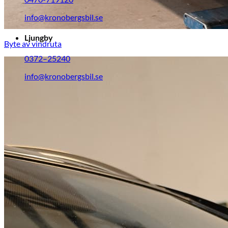
info@kronobergsbil.se
Ljungby
Byte av vindruta
0372–25240
info@kronobergsbil.se