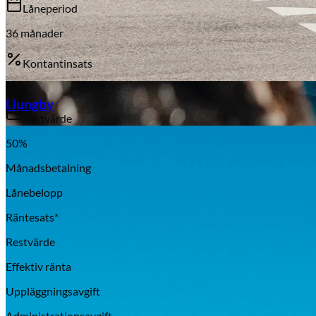
Låneperiod
36
månader
Kontantinsats
20
%
Aixiam
Ljungby
Restvärde
50
%
Månadsbetalning
Lånebelopp
Räntesats*
Restvärde
Effektiv ränta
Uppläggningsavgift
Honda
Administrationsavgift