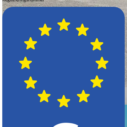
Växjö