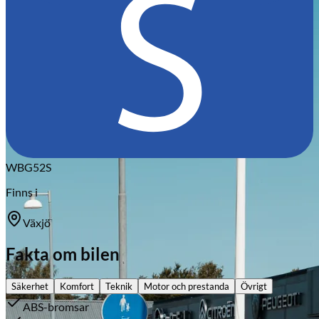
Citroën
WBG52S
Finns i
Växjö
Fakta om bilen
Säkerhet
Komfort
Teknik
Motor och prestanda
Övrigt
ABS-bromsar