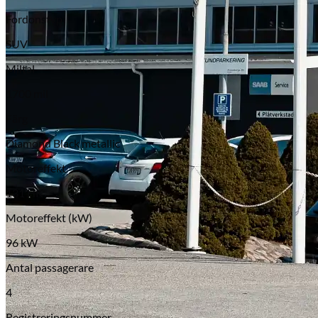
Fordonstyp
SUV
Miltal
1700 mil
Färg
Diamond Black metallic
Motoreffekt
131 HK
Motoreffekt (kW)
96 kW
Antal passagerare
4
Registreringsnummer