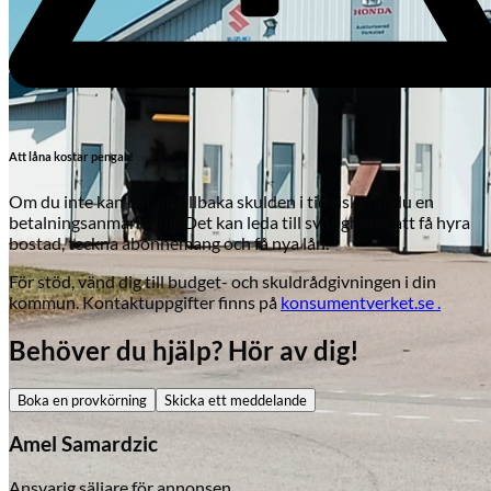
Att låna kostar pengar!
Om du inte kan betala tillbaka skulden i tid riskerar du en
betalningsanmärkning. Det kan leda till svårigheter att få hyra
bostad, teckna abonnemang och få nya lån.
För stöd, vänd dig till budget- och skuldrådgivningen i din
kommun. Kontaktuppgifter finns på
konsumentverket.se .
Behöver du hjälp? Hör av dig!
Boka en provkörning
Skicka ett meddelande
Skadeverkstad
Amel Samardzic
Ansvarig säljare för annonsen