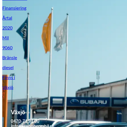
Finansiering
Årtal
2020
Mil
9060
Bränsle
diesel
Suzuki
Finns i
Växjö
Växjö
0470-71 91 00
info@kronobergsbil.se