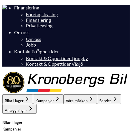
Finansiering
Företagsleasing
Finansiering
Privatleasing
Om oss
Om oss
Jobb
Kontakt & Öppettider
Kontakt & Öppettider Ljungby
Kontakt & Öppettider Växjö
Bilar i lager
Kampanjer
Våra märken
Service
Anläggningar
Bilar i lager
Kampanjer