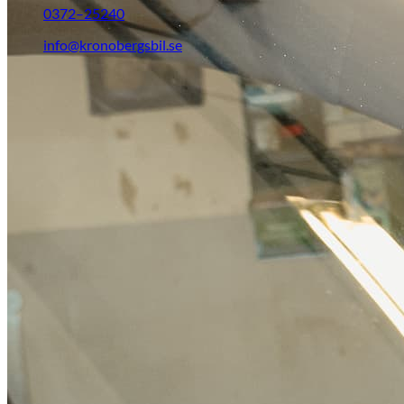
0372–25240
info@kronobergsbil.se