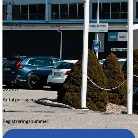
Kombi
Miltal
1000 mil
Färg
Artic white
Motoreffekt
140 HK
Motoreffekt (kW)
103 kW
Antal passagerare
4
Registreringsnummer