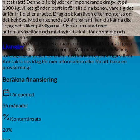
hittat rätt! Denna bil erbjuder en imponerande dragvikt på
1300 kg, vilket gör den perfekt för alla dina behov, vare sig det
är för fritid eller arbete. Dragkrok kan även eftermonteras om
det behövs. Med en generös 10-års garanti kan du känna dig
trygg och säker på vägarna. Bilen är utrustad med
automatväxellåda och mildhybridteknik för en smidig och
bränsleeffektiv körupplevelse. Bilen finns hemma för snabb
Aixiam
leverans. Vi erbjuder flera finansieringsalternativ för att göra
Ljungby
ditt bilköp så smidigt som möjligt. Välj mellan privatleasing,
företagsleasing eller ett billån med konkurrenskraftiga villkor.
Kontakta oss idag för mer information eller för att boka en
provkörning!
Beräkna finansiering
Låneperiod
36
månader
Kontantinsats
20
%
Honda