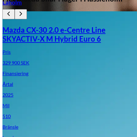
Laholm
Mazda CX-30 2.0 e-Centre Line
SKYACTIV-X M Hybrid Euro 6
Pris
329 900
SEK
Finansiering
Årtal
2025
Mil
510
Bränsle