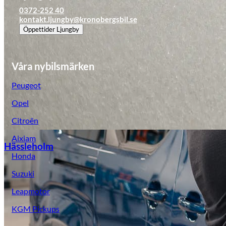
0372-252 40
kontakt.ljungby@kronobergsbil.se
Öppettider
Ljungby
Våra nybilsmärken
Peugeot
Opel
Citroën
Aixiam
Hässleholm
Honda
Suzuki
Leapmotor
KGM Pickups