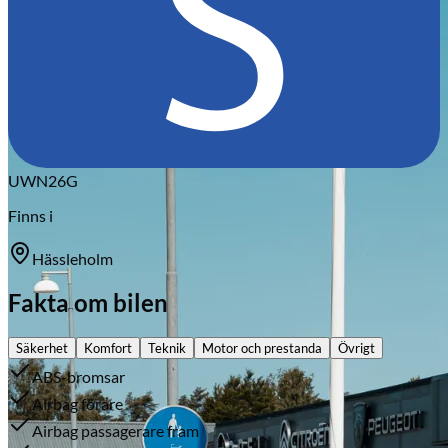
Citroën
UWN26G
Finns i
Hässleholm
Fakta om bilen
Säkerhet
Komfort
Teknik
Motor och prestanda
Övrigt
ABS-bromsar
Airbag förare
Airbag passagerare fram