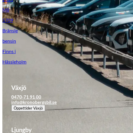
Tillbehör & reservdelar
Mil
5709
Leapmotor
Bränsle
bensin
Finns i
Hässleholm
Växjö
0470-71 91 00
info@kronobergsbil.se
Öppettider
Växjö
Ljungby