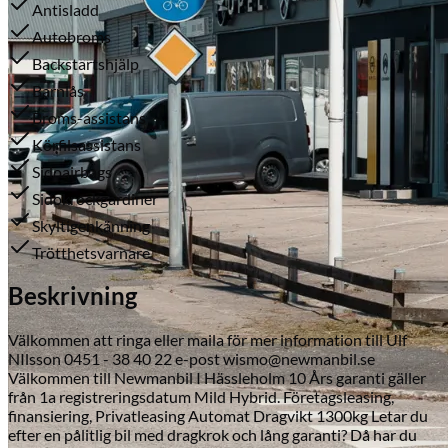
Antisladd
Autobroms
Backstartshjälp
Barnlås
Broms-assistans
Körfilsassistans
Sidoairbags
Sidokrockgardiner
Serviceverkstad
Skyltigenkänning
Trötthetsvarnare
Beskrivning
Välkommen att ringa eller maila för mer information till Ulf
NIlsson 0451 - 38 40 22 e-post wismo@newmanbil.se
Välkommen till Newmanbil I Hässleholm 10 Års garanti gäller
från 1a registreringsdatum Mild Hybrid. Företagsleasing,
finansiering, Privatleasing Automat Dragvikt 1300kg Letar du
efter en pålitlig bil med dragkrok och lång garanti? Då har du