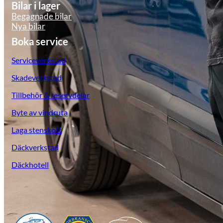
Bilar i lager
Begagnade bilar
Nya bilar
Boka service
Serviceverkstad
Skadeverkstad
Tillbehör & reservdelar
KGM Pickups
Byte av vindruta
Fordonstyp
Laga stenskott
Mopedbil
Pickup
Transportbil
Personbil
Däckverkstad
Visa alla fordon
Däckhotell