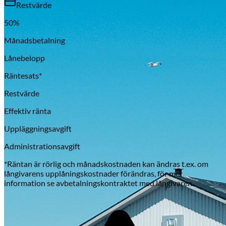
Restvärde
50
%
Månadsbetalning
Lånebelopp
Räntesats*
Restvärde
Effektiv ränta
Uppläggningsavgift
Administrationsavgift
*Räntan är rörlig och månadskostnaden kan ändras t.ex. om
långivarens upplåningskostnader förändras, för mer
information se avbetalningskontraktet med långivaren.