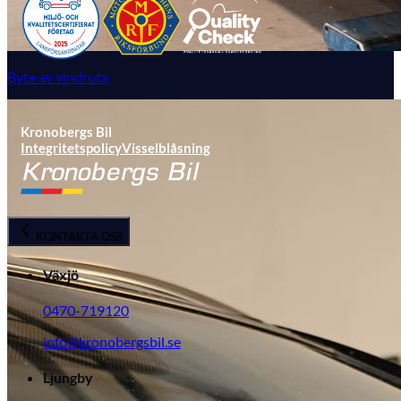
Byte av vindruta
Kronobergs Bil
Integritetspolicy
Visselblåsning
KONTAKTA OSS
Växjö
0470-719120
info@kronobergsbil.se
Ljungby