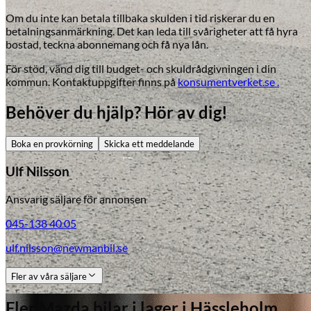
Om du inte kan betala tillbaka skulden i tid riskerar du en
betalningsanmärkning. Det kan leda till svårigheter att få hyra
bostad, teckna abonnemang och få nya lån.
För stöd, vänd dig till budget- och skuldrådgivningen i din
kommun. Kontaktuppgifter finns på
konsumentverket.se .
Behöver du hjälp? Hör av dig!
Boka en provkörning
Skicka ett meddelande
Ulf Nilsson
Ansvarig säljare för annonsen
045-138 40 05
ulf.nilsson@newmanbil.se
Fler av våra säljare
Fler
Mazda
bilar i lager
i Hässleholm