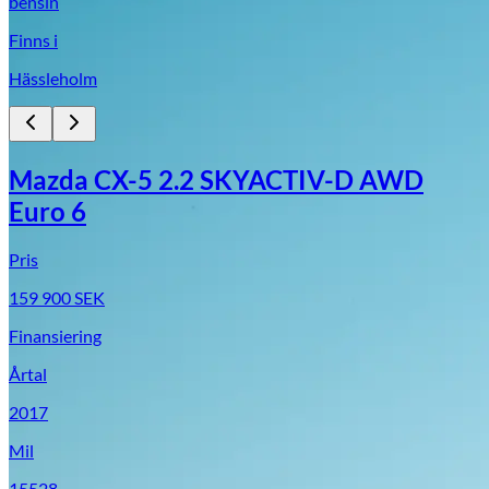
bensin
Finns i
Hässleholm
Mazda CX-5 2.2 SKYACTIV-D AWD
Euro 6
Pris
159 900
SEK
Finansiering
Årtal
2017
Mil
15528