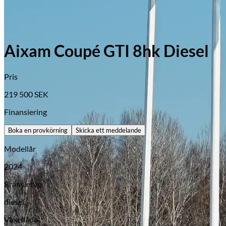
Aixam Coupé GTI 8hk Diesel
Pris
219 500
SEK
Finansiering
Boka en provkörning
Skicka ett meddelande
Modellår
2024
Bränsletyp
diesel
Växellåda
Opel