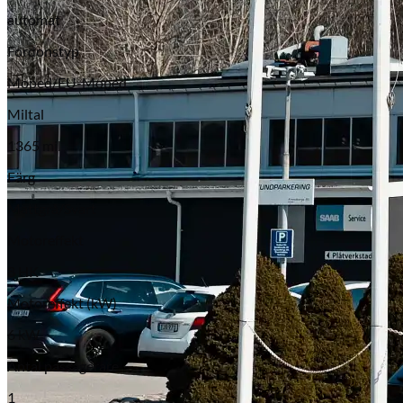
automat
Fordonstyp
Moped/EU-Moped
Miltal
1365 mil
Färg
Mattgrå/Svart
Motoreffekt
8 HK
Motoreffekt (kW)
6 kW
Antal passagerare
1