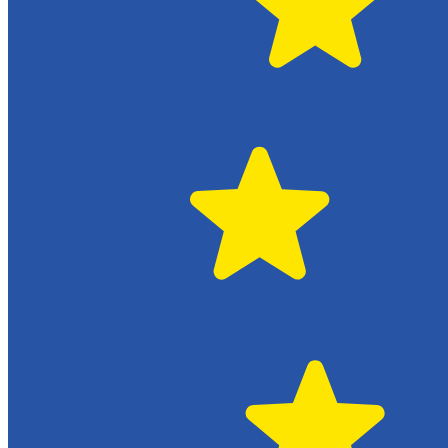
Växjö
Citroën