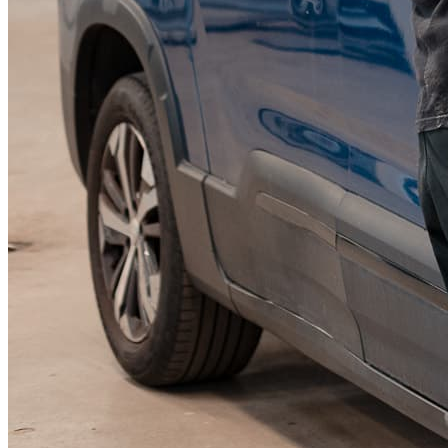
KGM Pickups
Fordonstyp
Mopedbil
Pickup
Transportbil
Personbil
Visa alla fordon