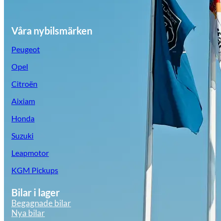
Våra nybilsmärken
Peugeot
Opel
Citroën
Aixiam
Honda
Suzuki
Leapmotor
KGM Pickups
Bilar i lager
Begagnade bilar
Nya bilar