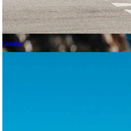
Aixiam
Ljungby
Honda