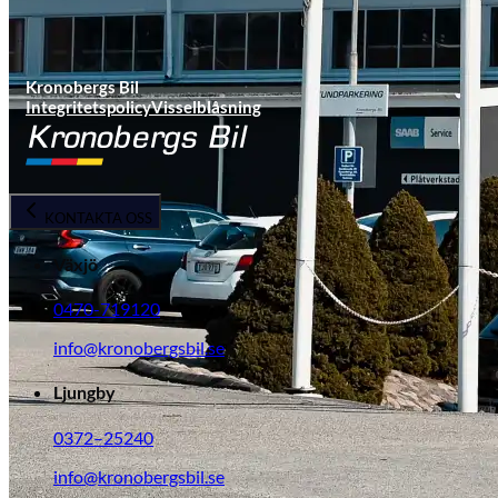
Kronobergs Bil
Integritetspolicy
Visselblåsning
KONTAKTA OSS
Växjö
0470-719120
info@kronobergsbil.se
Ljungby
0372–25240
info@kronobergsbil.se