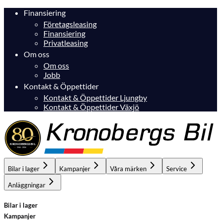
Finansiering
Företagsleasing
Finansiering
Privatleasing
Om oss
Om oss
Jobb
Kontakt & Öppettider
Kontakt & Öppettider Ljungby
Kontakt & Öppettider Växjö
Bilar i lager
Kampanjer
Våra märken
Service
Anläggningar
Bilar i lager
Kampanjer