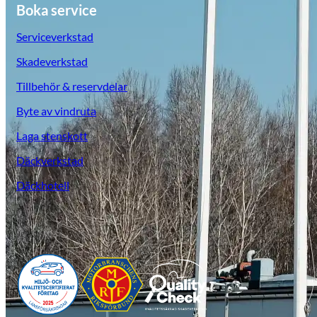
Boka service
Serviceverkstad
Skadeverkstad
Tillbehör & reservdelar
Byte av vindruta
Laga stenskott
Däckverkstad
Däckhotell
Opel