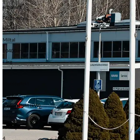
automat
Fordonstyp
Kombi
Miltal
10400 mil
Färg
Grå
Motoreffekt
125 HK
Motoreffekt (kW)
92 kW
Antal passagerare
4