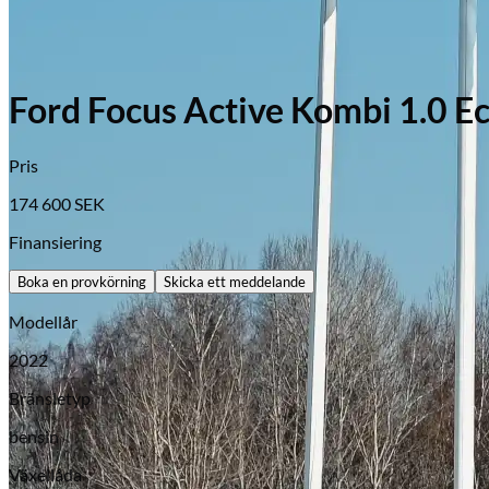
Ford Focus Active Kombi 1.0 Ec
Pris
174 600
SEK
Finansiering
Boka en provkörning
Skicka ett meddelande
Modellår
2022
Bränsletyp
bensin
Växellåda
Opel