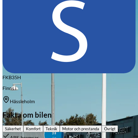
Citroën
FKB35H
Finns i
Hässleholm
Fakta om bilen
Säkerhet
Komfort
Teknik
Motor och prestanda
Övrigt
ABS-bromsar