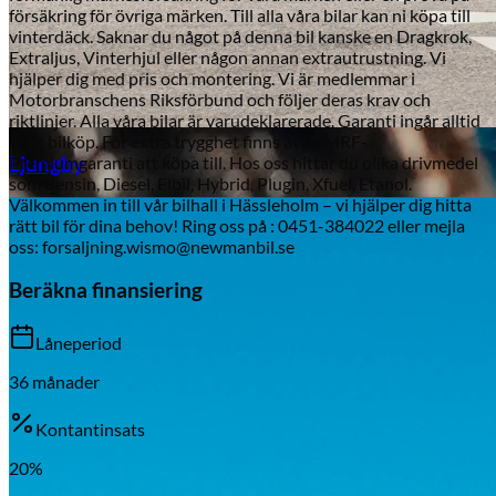
försäkring för övriga märken. Till alla våra bilar kan ni köpa till
vinterdäck. Saknar du något på denna bil kanske en Dragkrok,
Extraljus, Vinterhjul eller någon annan extrautrustning. Vi
hjälper dig med pris och montering. Vi är medlemmar i
Motorbranschens Riksförbund och följer deras krav och
riktlinjer. Alla våra bilar är varudeklarerade. Garanti ingår alltid
Aixiam
i ditt bilköp. För extra trygghet finns även MRF-
Ljungby
Premiumgaranti att köpa till. Hos oss hittar du olika drivmedel
som Bensin, Diesel, Elbil, Hybrid, Plugin, Xfuel, Etanol.
Välkommen in till vår bilhall i Hässleholm – vi hjälper dig hitta
rätt bil för dina behov! Ring oss på : 0451-384022 eller mejla
oss: forsaljning.wismo@newmanbil.se
Beräkna finansiering
Låneperiod
36
månader
Kontantinsats
20
%
Honda