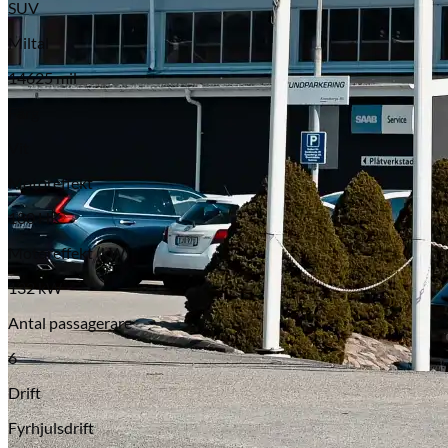
SUV
Miltal
14625 mil
Färg
Vit
Motoreffekt
180 HK
Motoreffekt (kW)
132 kW
Antal passagerare
6
Drift
Fyrhjulsdrift