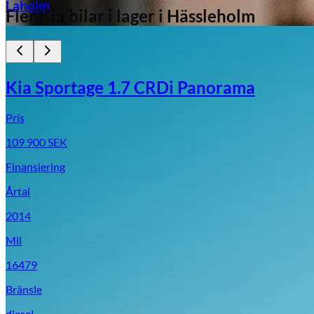
Laholm
Fler
Kia
bilar i lager
i Hässleholm
Kia Sportage 1.7 CRDi Panorama
Pris
109 900
SEK
Finansiering
Årtal
2014
Mil
16479
Bränsle
diesel