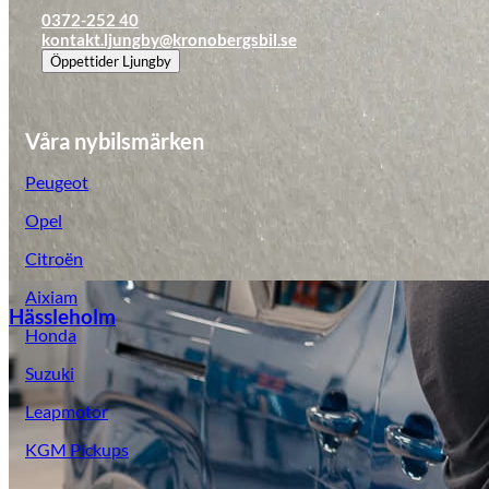
0372-252 40
kontakt.ljungby@kronobergsbil.se
Öppettider
Ljungby
Våra nybilsmärken
Peugeot
Opel
Citroën
Aixiam
Hässleholm
Honda
Suzuki
Leapmotor
KGM Pickups