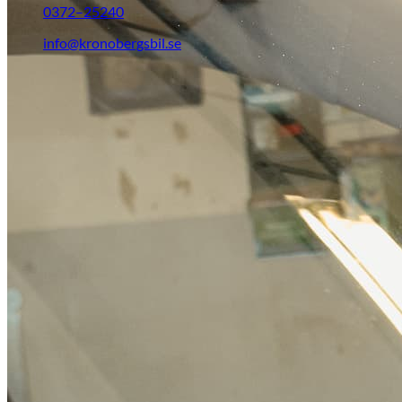
0372–25240
info@kronobergsbil.se