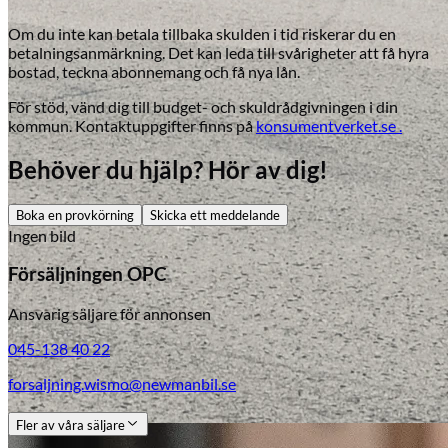
Om du inte kan betala tillbaka skulden i tid riskerar du en
betalningsanmärkning. Det kan leda till svårigheter att få hyra
bostad, teckna abonnemang och få nya lån.
För stöd, vänd dig till budget- och skuldrådgivningen i din
kommun. Kontaktuppgifter finns på
konsumentverket.se .
Behöver du hjälp? Hör av dig!
Boka en provkörning
Skicka ett meddelande
Ingen bild
Försäljningen OPC
Ansvarig säljare för annonsen
045-138 40 22
forsaljning.wismo@newmanbil.se
Fler av våra säljare