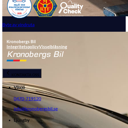
Byte av vindruta
Kronobergs Bil
Integritetspolicy
Visselblåsning
KONTAKTA OSS
Växjö
0470-719120
info@kronobergsbil.se
Ljungby