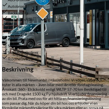
Autobroms
Backkamera
Backstartshjälp
Barnlås
Broms-assistans
Körfilsassistans
Sidoairbags
Serviceverkstad
Sidokrockgardiner
Trötthetsvarnare
Beskrivning
Välkommen till Newmanbil i Hässleholm! Vi köper, säljer och
byter in alla märken – även bilar med lån eller företagsleasing.
Årsskatt: 360:- Elräckvidd enligt WLTP 57-70 km Besiktigad till
och med Dragvikt 1500 kg Fyrhjulsdrift Vi erbjuder finansiering
av din bil. Prata med oss för att hitta en finansieringslösning
som passar dig. När du köper din bil hos oss erbjuder vi en
förmånlig märkesförsäkring för våra märken eller en prova på