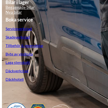
Bilar i lager
Begagnade bilar
Nya bilar
Boka service
Serviceverkstad
Skadeverkstad
Tillbehör & reservdelar
KGM Pickups
Byte av vindruta
Fordonstyp
Laga stenskott
Mopedbil
Pickup
Transportbil
Personbil
Däckverkstad
Visa alla fordon
Däckhotell