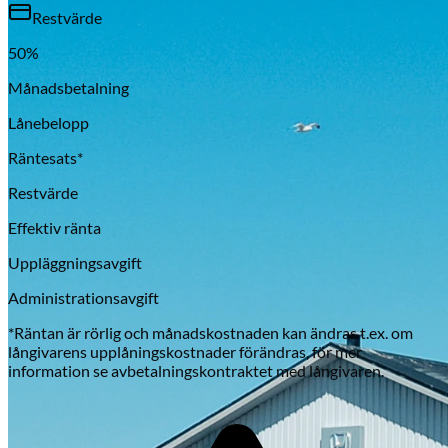
Restvärde
50
%
Månadsbetalning
Lånebelopp
Räntesats*
Restvärde
Effektiv ränta
Uppläggningsavgift
Administrationsavgift
*Räntan är rörlig och månadskostnaden kan ändras t.ex. om
långivarens upplåningskostnader förändras, för mer
information se avbetalningskontraktet med långivaren.