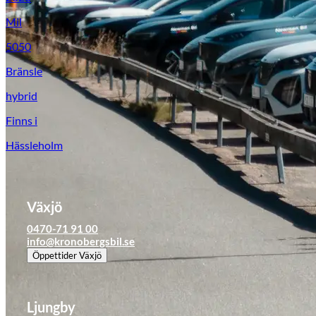
Tillbehör & reservdelar
Mil
5050
Leapmotor
Bränsle
hybrid
Finns i
Hässleholm
Växjö
0470-71 91 00
info@kronobergsbil.se
Öppettider
Växjö
Ljungby