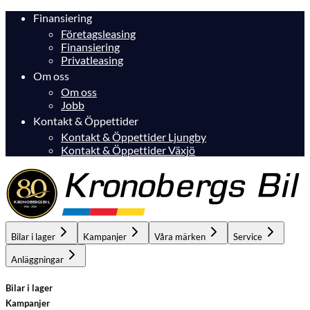
Finansiering
Företagsleasing
Finansiering
Privatleasing
Om oss
Om oss
Jobb
Kontakt & Öppettider
Kontakt & Öppettider Ljungby
Kontakt & Öppettider Växjö
Bilar i lager
Kampanjer
Våra märken
Service
Anläggningar
Bilar i lager
Kampanjer