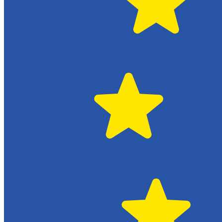
Växjö
Citroën