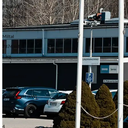
automat
Fordonstyp
Kombi
Miltal
7874 mil
Färg
Grå
Motoreffekt
131 HK
Motoreffekt (kW)
96 kW
Antal passagerare
4