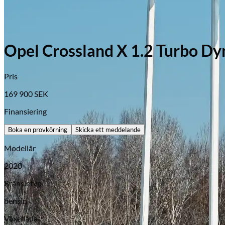
Opel Crossland X 1.2 Turbo Dy
Pris
169 900
SEK
Finansiering
Boka en provkörning
Skicka ett meddelande
Modellår
2020
Bränsletyp
bensin
Växellåda
Opel