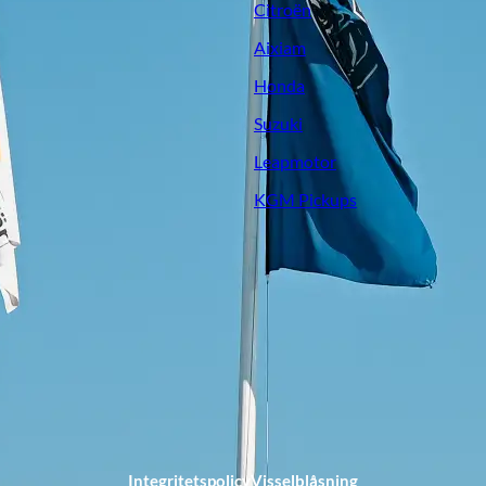
Citroën
Aixiam
Honda
Suzuki
Leapmotor
KGM Pickups
Integritetspolicy
Visselblåsning