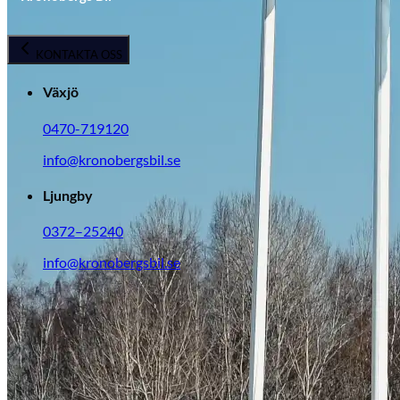
KONTAKTA OSS
Växjö
0470-719120
info@kronobergsbil.se
Ljungby
0372–25240
info@kronobergsbil.se
Opel