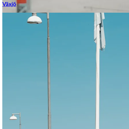
Växjö
Citroën