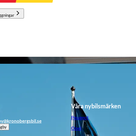
ggningar
Våra nybilsmärken
Peugeot
by@kronobergsbil.se
ngby
Opel