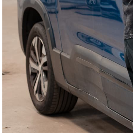
KGM Pickups
Fordonstyp
Mopedbil
Pickup
Transportbil
Personbil
Visa alla fordon