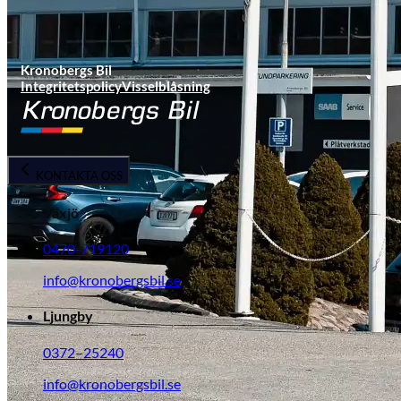
Kronobergs Bil
Integritetspolicy
Visselblåsning
KONTAKTA OSS
Växjö
0470-719120
info@kronobergsbil.se
Ljungby
0372–25240
info@kronobergsbil.se