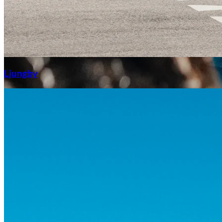
Aixiam
Ljungby
Honda