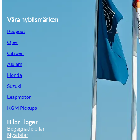
Våra nybilsmärken
Peugeot
Opel
Citroën
Aixiam
Honda
Suzuki
Leapmotor
KGM Pickups
Bilar i lager
Begagnade bilar
Nya bilar