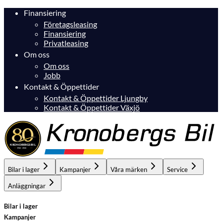
Finansiering
Företagsleasing
Finansiering
Privatleasing
Om oss
Om oss
Jobb
Kontakt & Öppettider
Kontakt & Öppettider Ljungby
Kontakt & Öppettider Växjö
Bilar i lager
Kampanjer
Våra märken
Service
Anläggningar
Bilar i lager
Kampanjer