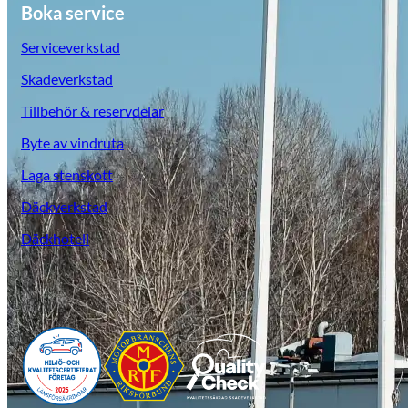
Boka service
Serviceverkstad
Skadeverkstad
Tillbehör & reservdelar
Byte av vindruta
Laga stenskott
Däckverkstad
Däckhotell
Opel