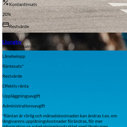
Kontantinsats
20
%
Restvärde
Aixiam
50
%
Ljungby
Månadsbetalning
Lånebelopp
Räntesats*
Restvärde
Effektiv ränta
Uppläggningsavgift
Administrationsavgift
*Räntan är rörlig och månadskostnaden kan ändras t.ex. om
Honda
långivarens upplåningskostnader förändras, för mer
information se avbetalningskontraktet med långivaren.