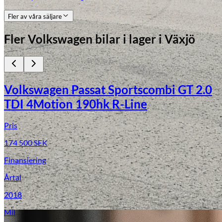
Fler av våra säljare
Fler
Volkswagen
bilar i lager
i Växjö
Volkswagen Passat Sportscombi GT 2.0
TDI 4Motion 190hk R-Line
Pris
174 500
SEK
Finansiering
Årtal
2018
Mil