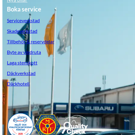
Boka service
Serviceverkstad
Skadeverkstad
Tillbehör & reservdelar
Byte av vindruta
Laga stenskott
Däckverkstad
Suzuki
Däckhotell