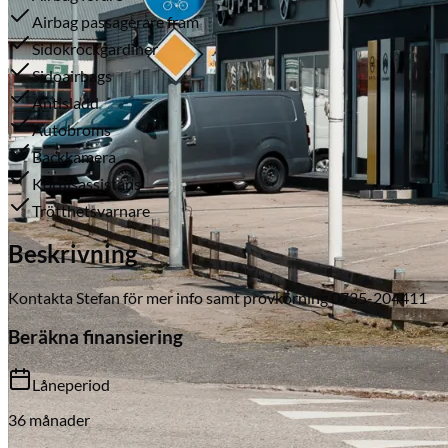
Airbag passagerare fram
Sidokrockgardiner
Sidoairbags
Antisladd
Autobroms
Backkamera
Körfilsassistans
Serviceverkstad
Trötthetsvarnare
Beskrivning
Kontakta Stefan för mer info samt provkörning 0735-204411
Beräkna finansiering
Låneperiod
36
månader