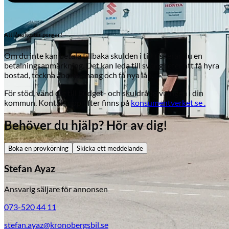
Att låna kostar pengar!
Om du inte kan betala tillbaka skulden i tid riskerar du en
betalningsanmärkning. Det kan leda till svårigheter att få hyra
bostad, teckna abonnemang och få nya lån.
För stöd, vänd dig till budget- och skuldrådgivningen i din
kommun. Kontaktuppgifter finns på
konsumentverket.se .
Behöver du hjälp? Hör av dig!
Boka en provkörning
Skicka ett meddelande
Stefan Ayaz
Ansvarig säljare för annonsen
Skadeverkstad
073-520 44 11
stefan.ayaz@kronobergsbil.se