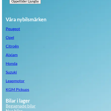
Öppettider
Ljungby
Våra nybilsmärken
Peugeot
Opel
Citroën
Aixiam
Honda
Suzuki
Leapmotor
KGM Pickups
Bilar i lager
Begagnade bilar
Nya bilar