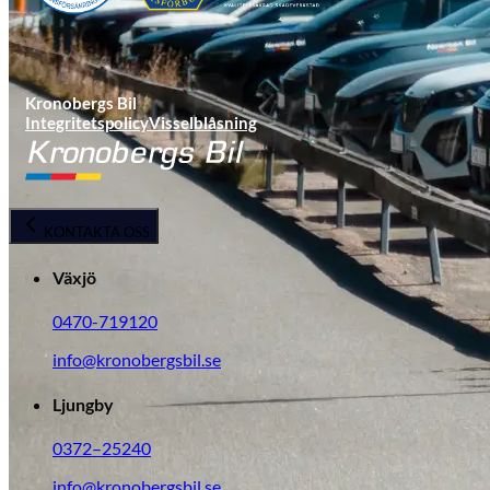
Tillbehör & reservdelar
Leapmotor
Kronobergs Bil
Integritetspolicy
Visselblåsning
KONTAKTA OSS
Växjö
0470-719120
info@kronobergsbil.se
Ljungby
0372–25240
info@kronobergsbil.se