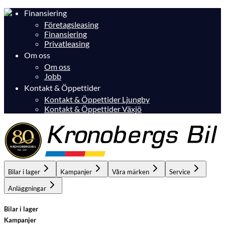
Finansiering
Företagsleasing
Finansiering
Privatleasing
Om oss
Om oss
Jobb
Kontakt & Öppettider
Kontakt & Öppettider Ljungby
Kontakt & Öppettider Växjö
Bilar i lager
Kampanjer
Våra märken
Service
Anläggningar
Bilar i lager
Kampanjer