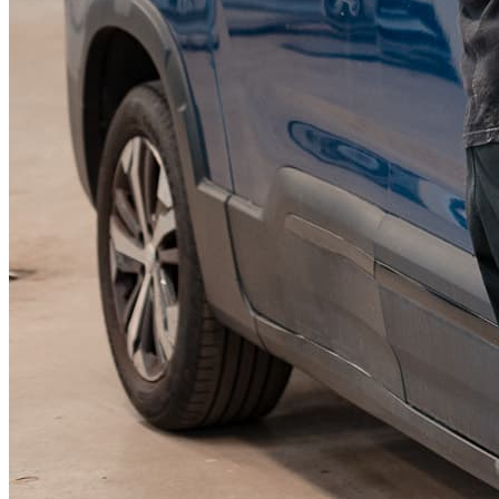
KGM Pickups
Fordonstyp
Mopedbil
Pickup
Transportbil
Personbil
Visa alla fordon