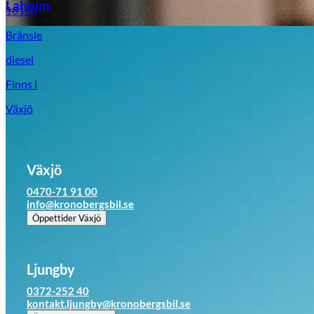
Laholm
18160
Bränsle
diesel
Finns i
Växjö
Växjö
0470-71 91 00
info@kronobergsbil.se
Öppettider
Växjö
Ljungby
0372-252 40
kontakt.ljungby@kronobergsbil.se