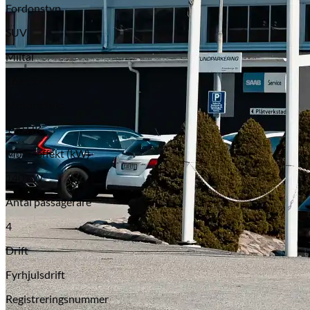
Fordonstyp
SUV
Miltal
16215 mil
Motoreffekt
190 HK
Motoreffekt (kW)
140 kW
Antal passagerare
4
Drift
Fyrhjulsdrift
Registreringsnummer