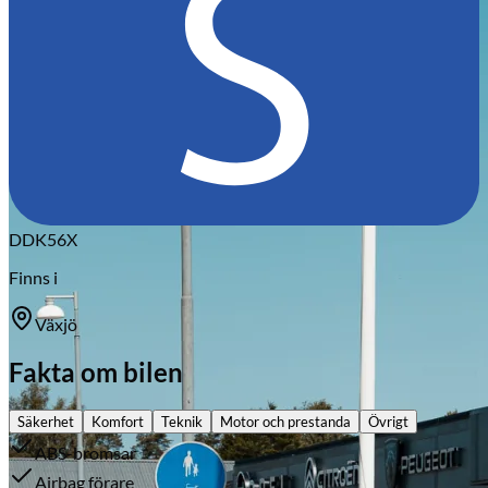
Citroën
DDK56X
Finns i
Växjö
Fakta om bilen
Säkerhet
Komfort
Teknik
Motor och prestanda
Övrigt
ABS-bromsar
Airbag förare