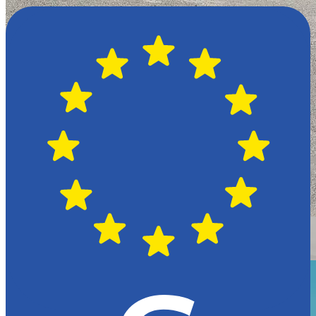
Växjö