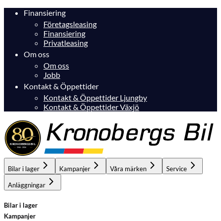
Finansiering
Företagsleasing
Finansiering
Privatleasing
Om oss
Om oss
Jobb
Kontakt & Öppettider
Kontakt & Öppettider Ljungby
Kontakt & Öppettider Växjö
Bilar i lager
Kampanjer
Våra märken
Service
Anläggningar
Bilar i lager
Kampanjer