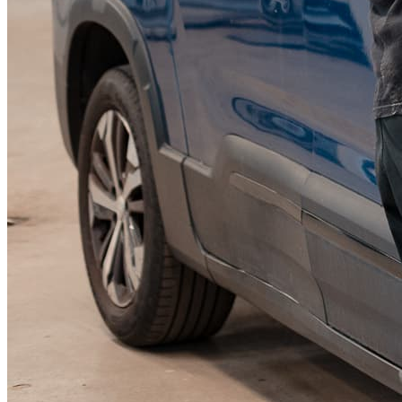
KGM Pickups
Fordonstyp
Mopedbil
Pickup
Transportbil
Personbil
Visa alla fordon