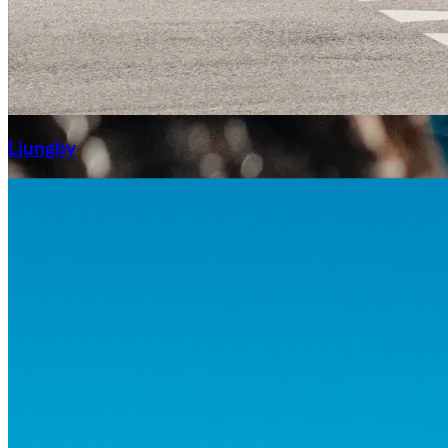
Aixiam
Ljungby
Honda