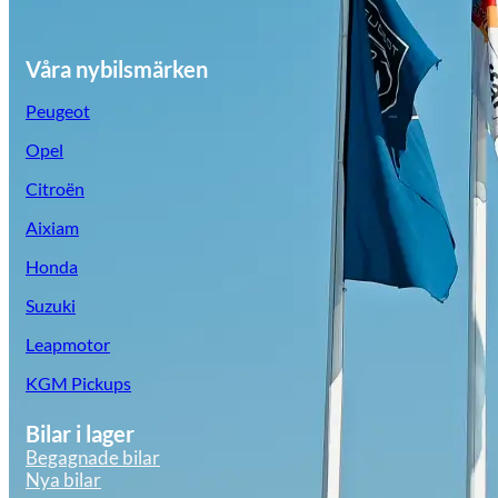
Våra nybilsmärken
Peugeot
Opel
Citroën
Aixiam
Honda
Suzuki
Leapmotor
KGM Pickups
Bilar i lager
Begagnade bilar
Nya bilar