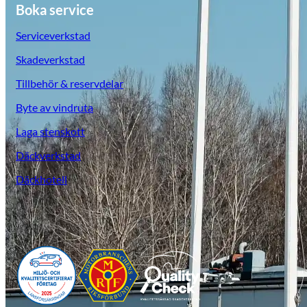
Boka service
Serviceverkstad
Skadeverkstad
Tillbehör & reservdelar
Byte av vindruta
Laga stenskott
Däckverkstad
Däckhotell
Opel