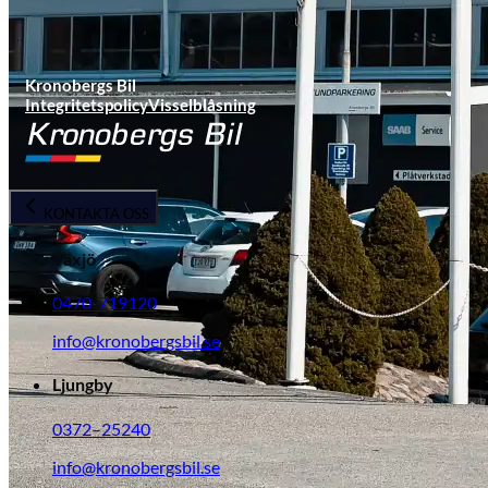
Kronobergs Bil
Integritetspolicy
Visselblåsning
KONTAKTA OSS
Växjö
0470-719120
info@kronobergsbil.se
Ljungby
0372–25240
info@kronobergsbil.se