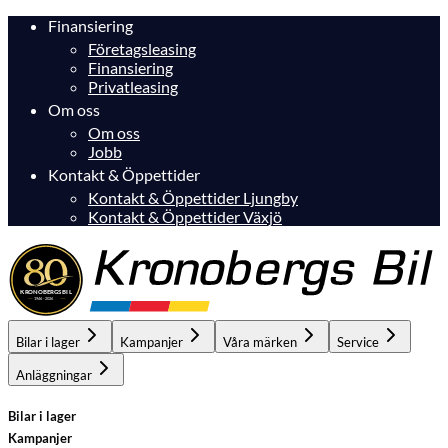
Finansiering
Företagsleasing
Finansiering
Privatleasing
Om oss
Om oss
Jobb
Kontakt & Öppettider
Kontakt & Öppettider Ljungby
Kontakt & Öppettider Växjö
Bilar i lager
Kampanjer
Våra märken
Service
Anläggningar
Bilar i lager
Kampanjer