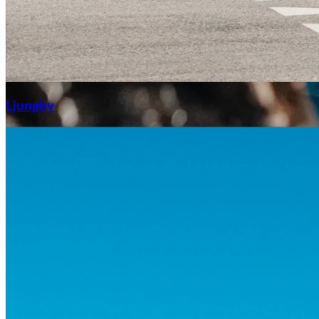
Aixiam
Ljungby
Honda