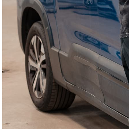
KGM Pickups
Fordonstyp
Mopedbil
Pickup
Transportbil
Personbil
Visa alla fordon