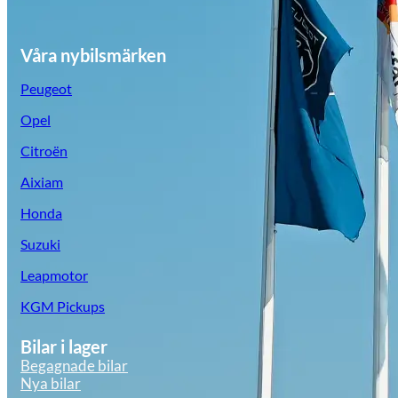
Våra nybilsmärken
Peugeot
Opel
Citroën
Aixiam
Honda
Suzuki
Leapmotor
KGM Pickups
Bilar i lager
Begagnade bilar
Nya bilar