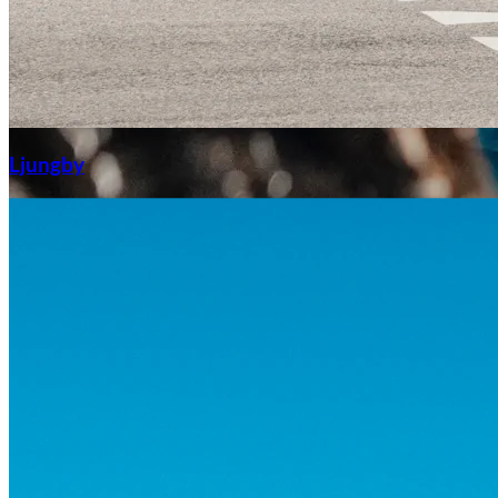
Aixiam
Ljungby
Honda