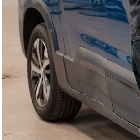
KGM Pickups
Fordonstyp
Mopedbil
Pickup
Transportbil
Personbil
Visa alla fordon