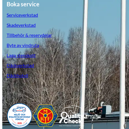
Boka service
Serviceverkstad
Skadeverkstad
Tillbehör & reservdelar
Byte av vindruta
Laga stenskott
Däckverkstad
Däckhotell
Opel