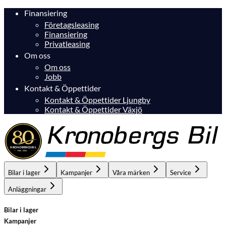
Finansiering
Företagsleasing
Finansiering
Privatleasing
Om oss
Om oss
Jobb
Kontakt & Öppettider
Kontakt & Öppettider Ljungby
Kontakt & Öppettider Växjö
Bilar i lager
Kampanjer
Våra märken
Service
Anläggningar
Bilar i lager
Kampanjer