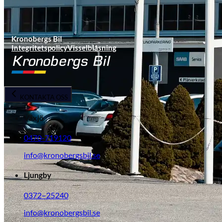
Kronobergs Bil
Integritetspolicy
Visselblåsning
KONTAKTA OSS
Växjö
0470-719120
info@kronobergsbil.se
Ljungby
0372–25240
info@kronobergsbil.se