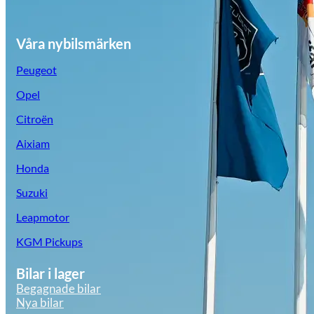
Våra nybilsmärken
Peugeot
Opel
Citroën
Aixiam
Honda
Suzuki
Leapmotor
KGM Pickups
Bilar i lager
Begagnade bilar
Nya bilar