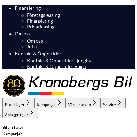
Finansiering
Företagsleasing
Finansiering
Privatleasing
Om oss
Om oss
Jobb
Kontakt & Öppettider
Kontakt & Öppettider Ljungby
Kontakt & Öppettider Växjö
Bilar i lager
Kampanjer
Våra märken
Service
Anläggningar
Bilar i lager
Kampanjer