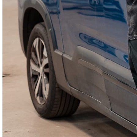
KGM Pickups
Fordonstyp
Mopedbil
Pickup
Transportbil
Personbil
Visa alla fordon