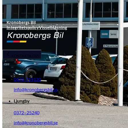
Kronobergs Bil
Integritetspolicy
Visselblåsning
KONTAKTA OSS
Växjö
0470-719120
info@kronobergsbil.se
Ljungby
0372–25240
info@kronobergsbil.se