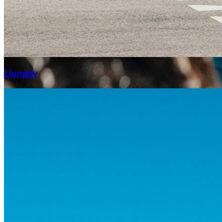
Aixiam
Ljungby
Honda