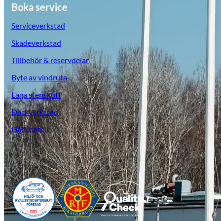
Boka service
Serviceverkstad
Skadeverkstad
Tillbehör & reservdelar
Byte av vindruta
Laga stenskott
Däckverkstad
Däckhotell
Opel