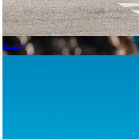
Aixiam
Ljungby
Honda