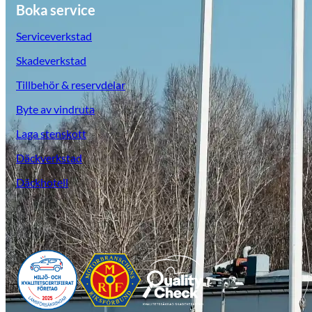
Boka service
Serviceverkstad
Skadeverkstad
Tillbehör & reservdelar
Byte av vindruta
Laga stenskott
Däckverkstad
Däckhotell
Opel