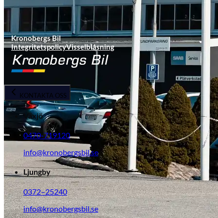
Kronobergs Bil
Integritetspolicy
Visselblåsning
KONTAKTA OSS
Växjö
0470-719120
info@kronobergsbil.se
Ljungby
0372–25240
info@kronobergsbil.se