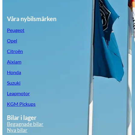
Våra nybilsmärken
Peugeot
Opel
Citroën
Aixiam
Honda
Suzuki
Leapmotor
KGM Pickups
Bilar i lager
Begagnade bilar
Nya bilar