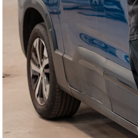
KGM Pickups
Fordonstyp
Mopedbil
Pickup
Transportbil
Personbil
Visa alla fordon