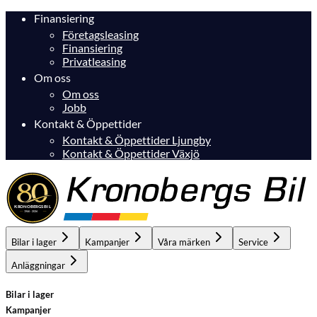
Finansiering
Företagsleasing
Finansiering
Privatleasing
Om oss
Om oss
Jobb
Kontakt & Öppettider
Kontakt & Öppettider Ljungby
Kontakt & Öppettider Växjö
Bilar i lager
Kampanjer
Våra märken
Service
Anläggningar
Bilar i lager
Kampanjer